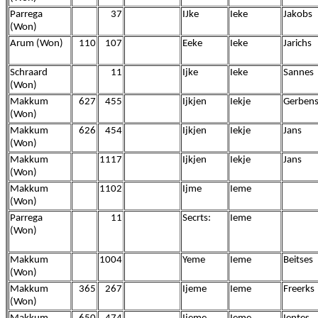
Parrega
37
IJke
Ieke
Jakobs
(Won)
Arum (Won)
110
107
Eeke
Ieke
Jarichs
Schraard
11
Ijke
Ieke
Sannes
(Won)
Makkum
627
455
Ijkjen
Iekje
Gerben
(Won)
Makkum
626
454
Ijkjen
Iekje
Jans
(Won)
Makkum
1117
Ijkjen
Iekje
Jans
(Won)
Makkum
1102
Ijme
Ieme
(Won)
Parrega
11
Secrts:
Ieme
(Won)
Makkum
1004
Yeme
Ieme
Beitses
(Won)
Makkum
365
267
Ijeme
Ieme
Freerks
(Won)