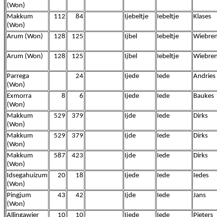
(Won)
Makkum
112
84
Ijebeltje
Iebeltje
Klases
(Won)
Arum (Won)
128
125
Ijbel
Iebeltje
Wiebre
Arum (Won)
128
125
Ijbel
Iebeltje
Wiebre
Parrega
24
Ijede
Iede
Andries
(Won)
Exmorra
8
6
Ijede
Iede
Baukes
(Won)
Makkum
529
379
Ijde
Iede
Dirks
(Won)
Makkum
529
379
Ijde
Iede
Dirks
(Won)
Makkum
587
423
Ijde
Iede
Dirks
(Won)
Idsegahuizum
20
18
Ijede
Iede
Iedes
(Won)
Pingjum
43
42
Ijde
Iede
Jans
(Won)
Allingawier
10
10
Ijede
Iede
Pieters