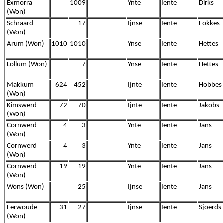
Exmorra
1009
Ynte
Iente
Dirks
(Won)
Schraard
17
Ijnse
Iente
Fokkes
(Won)
Arum (Won)
1010
1010
Ynse
Iente
Hettes
Lollum (Won)
7
Ynse
Iente
Hettes
Makkum
624
452
Ijnte
Iente
Hobbes
(Won)
Kimswerd
72
70
Ijnte
Iente
Jakobs
(Won)
Cornwerd
4
3
Ynte
Iente
Jans
(Won)
Cornwerd
4
3
Ynte
Iente
Jans
(Won)
Cornwerd
19
19
Ynte
Iente
Jans
(Won)
Wons (Won)
25
Ijnse
Iente
Jans
Ferwoude
31
27
Ijnse
Iente
Sjoerds
(Won)