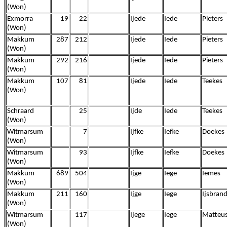
(Won)
Exmorra
19
22
Ijede
Iede
Pieters
(Won)
Makkum
287
212
Ijede
Iede
Pieters
(Won)
Makkum
292
216
Ijede
Iede
Pieters
(Won)
Makkum
107
81
Ijede
Iede
Teekes
(Won)
Schraard
25
Ijde
Iede
Teekes
(Won)
Witmarsum
7
Ijfke
Iefke
Doekes
(Won)
Witmarsum
93
Ijfke
Iefke
Doekes
(Won)
Makkum
689
504
Ijge
Iege
Iemes
(Won)
Makkum
211
160
Ijge
Iege
Ijsbran
(Won)
Witmarsum
117
Ijege
Iege
Matteu
(Won)