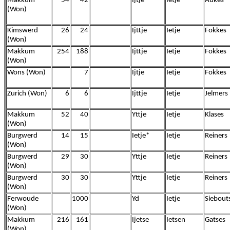
Makkum
54
42
Ijtje
Ietje
Aukes
(Won)
Kimswerd
26
24
Ijttje
Ietje
Fokkes
(Won)
Makkum
254
188
Ijttje
Ietje
Fokkes
(Won)
Wons (Won)
7
Ijtje
Ietje
Fokkes
Zurich (Won)
6
6
Ijttje
Ietje
Jelmers
Makkum
52
40
Yttje
Ietje
Klases
(Won)
Burgwerd
14
15
Ietje*
Ietje
Reiners
(Won)
Burgwerd
29
30
Yttje
Ietje
Reiners
(Won)
Burgwerd
30
30
Yttje
Ietje
Reiners
(Won)
Ferwoude
1000
Yd
Ietje
Siebout
(Won)
Makkum
216
161
Ijetse
Ietsen
Gatses
(Won)