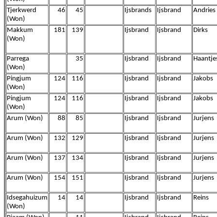
Tjerkwerd
46
45
Ijsbrands
Ijsbrand
Andries
(Won)
Makkum
181
139
Ijsbrand
Ijsbrand
Dirks
(Won)
Parrega
35
Ijsbrand
Ijsbrand
Haantje
(Won)
Pingjum
124
116
Ijsbrand
Ijsbrand
Jakobs
(Won)
Pingjum
124
116
Ijsbrand
Ijsbrand
Jakobs
(Won)
Arum (Won)
88
85
Ijsbrand
Ijsbrand
Jurjens
Arum (Won)
132
129
Ijsbrand
Ijsbrand
Jurjens
Arum (Won)
137
134
Ijsbrand
Ijsbrand
Jurjens
Arum (Won)
154
151
Ijsbrand
Ijsbrand
Jurjens
Idsegahuizum
14
14
Ijsbrand
Ijsbrand
Reins
(Won)