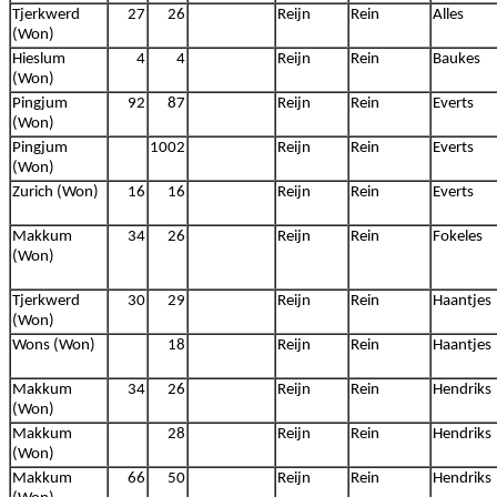
Tjerkwerd
27
26
Reijn
Rein
Alles
(Won)
Hieslum
4
4
Reijn
Rein
Baukes
(Won)
Pingjum
92
87
Reijn
Rein
Everts
(Won)
Pingjum
1002
Reijn
Rein
Everts
(Won)
Zurich (Won)
16
16
Reijn
Rein
Everts
Makkum
34
26
Reijn
Rein
Fokeles
(Won)
Tjerkwerd
30
29
Reijn
Rein
Haantjes
(Won)
Wons (Won)
18
Reijn
Rein
Haantjes
Makkum
34
26
Reijn
Rein
Hendriks
(Won)
Makkum
28
Reijn
Rein
Hendriks
(Won)
Makkum
66
50
Reijn
Rein
Hendriks