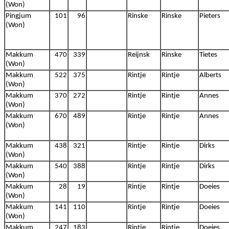
(Won)
Pingjum
101
96
Rinske
Rinske
Pieters
(Won)
Makkum
470
339
Reijnsk
Rinske
Tietes
(Won)
Makkum
522
375
Rintje
Rintje
Alberts
(Won)
Makkum
370
272
Rintje
Rintje
Annes
(Won)
Makkum
670
489
Rintje
Rintje
Annes
(Won)
Makkum
438
321
Rintje
Rintje
Dirks
(Won)
Makkum
540
388
Rintje
Rintje
Dirks
(Won)
Makkum
28
19
Rintje
Rintje
Doeies
(Won)
Makkum
141
110
Rintje
Rintje
Doeies
(Won)
Makkum
247
183
Rintje
Rintje
Doeies