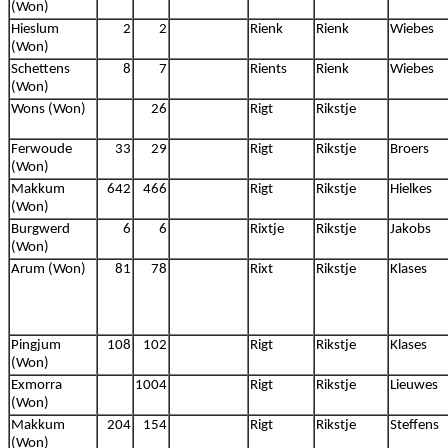
(Won)
Hieslum
2
2
Rienk
Rienk
Wiebes
(Won)
Schettens
8
7
Rients
Rienk
Wiebes
(Won)
Wons (Won)
26
Rigt
Rikstje
Ferwoude
33
29
Rigt
Rikstje
Broers
(Won)
Makkum
642
466
Rigt
Rikstje
Hielkes
(Won)
Burgwerd
6
6
Rixtje
Rikstje
Jakobs
(Won)
Arum (Won)
81
78
Rixt
Rikstje
Klases
Pingjum
108
102
Rigt
Rikstje
Klases
(Won)
Exmorra
1004
Rigt
Rikstje
Lieuwes
(Won)
Makkum
204
154
Rigt
Rikstje
Steffens
(Won)