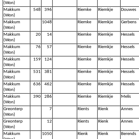
(Won)
Makkum
548
396
Riemke
Riemkje
Douwes
(Won)
Makkum
1048
Riemke
Riemkje
Gerbens
(Won)
Makkum
20
14
Riemke
Riemkje
Hessels
(Won)
Makkum
76
57
Riemke
Riemkje
Hessels
(Won)
Makkum
159
124
Riemke
Riemkje
Hessels
(Won)
Makkum
531
381
Riemke
Riemkje
Hessels
(Won)
Makkum
636
462
Riemke
Riemkje
Hessels
(Won)
Makkum
390
286
Riemke
Riemkje
Melis
(Won)
Greonterp
7
Rients
Rienk
Annes
(Won)
Greonterp
12
Rients
Rienk
Annes
(Won)
Makkum
1050
Rienk
Rienk
Berends