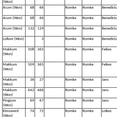
(Won)
Arum (Won)
68
66
Romke
Romke
Benedict
Arum (Won)
68
66
Romke
Romke
Benedict
Arum (Won)
132
129
Romke
Romke
Benedict
Lollum (Won)
3
Romke
Romke
Benedict
Makkum
508
365
Romke
Romke
Feikes
(Won)
Makkum
509
365
Romke
Romke
Feikes
(Won)
Makkum
36
27
Romke
Romke
Jans
(Won)
Makkum
642
466
Romke
Romke
Jans
(Won)
Pingjum
69
67
Romke
Romke
Jans
(Won)
Kimswerd
74
72
Romke
Romke
Lolkes
(Won)