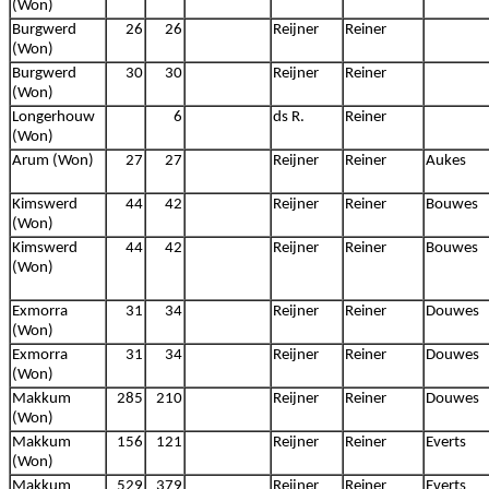
(Won)
Burgwerd
26
26
Reijner
Reiner
(Won)
Burgwerd
30
30
Reijner
Reiner
(Won)
Longerhouw
6
ds R.
Reiner
(Won)
Arum (Won)
27
27
Reijner
Reiner
Aukes
Kimswerd
44
42
Reijner
Reiner
Bouwes
(Won)
Kimswerd
44
42
Reijner
Reiner
Bouwes
(Won)
Exmorra
31
34
Reijner
Reiner
Douwes
(Won)
Exmorra
31
34
Reijner
Reiner
Douwes
(Won)
Makkum
285
210
Reijner
Reiner
Douwes
(Won)
Makkum
156
121
Reijner
Reiner
Everts
(Won)
Makkum
529
379
Reijner
Reiner
Everts