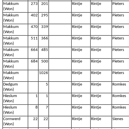
Makkum
273
201
Rintje
Rintje
Pieters
(Won)
Makkum
402
295
Rintje
Rintje
Pieters
(Won)
Makkum
470
339
Rintje
Rintje
Pieters
(Won)
Makkum
511
366
Rintje
Rintje
Pieters
(Won)
Makkum
664
485
Rintje
Rintje
Pieters
(Won)
Makkum
684
500
Rintje
Rintje
Pieters
(Won)
Makkum
1026
Rintje
Rintje
Pieters
(Won)
Dedgum
5
Rintje
Rintje
Romkes
(Won)
Hieslum
1
1
Rintje
Rintje
Romkes
(Won)
Hieslum
8
7
Rintje
Rintje
Romkes
(Won)
Cornwerd
22
22
Rintje
Rintje
Sienes
(Won)