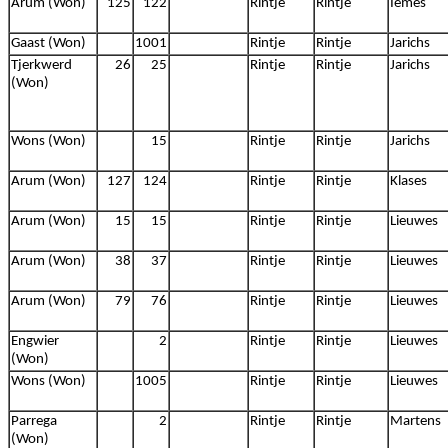
Arum (Won)
125
122
Rintje
Rintje
Iemes
Gaast (Won)
1001
Rintje
Rintje
Jarichs
Tjerkwerd
26
25
Rintje
Rintje
Jarichs
(Won)
Wons (Won)
15
Rintje
Rintje
Jarichs
Arum (Won)
127
124
Rintje
Rintje
Klases
Arum (Won)
15
15
Rintje
Rintje
Lieuwes
Arum (Won)
38
37
Rintje
Rintje
Lieuwes
Arum (Won)
79
76
Rintje
Rintje
Lieuwes
Engwier
2
Rintje
Rintje
Lieuwes
(Won)
Wons (Won)
1005
Rintje
Rintje
Lieuwes
Parrega
2
Rintje
Rintje
Martens
(Won)