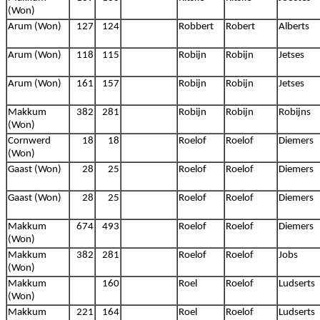
(Won)
Arum (Won)
127
124
Robbert
Robert
Alberts
Arum (Won)
118
115
Robijn
Robijn
Jetses
Arum (Won)
161
157
Robijn
Robijn
Jetses
Makkum
382
281
Robijn
Robijn
Robijns
(Won)
Cornwerd
18
18
Roelof
Roelof
Diemers
(Won)
Gaast (Won)
28
25
Roelof
Roelof
Diemers
Gaast (Won)
28
25
Roelof
Roelof
Diemers
Makkum
674
493
Roelof
Roelof
Diemers
(Won)
Makkum
382
281
Roelof
Roelof
Jobs
(Won)
Makkum
160
Roel
Roelof
Ludserts
(Won)
Makkum
221
164
Roel
Roelof
Ludserts