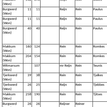
(Won)
Burgwerd
11
11
Reijn
Rein
Paulus
(Won)
Burgwerd
11
11
Reijn
Rein
Paulus
(Won)
Burgwerd
40
40
Reijn
Rein
Paulus
(Won)
Makkum
160
124
Rein
Rein
Romkes
(Won)
Makkum
204
154
Rein
Rein
Romkes
(Won)
Witmarsum
107
mr Reijn
Rein
Teunis
(Won)
Tjerkwerd
39
38
Rein
Rein
Tjalkes
(Won)
Tjerkwerd
26
25
Reijn
Rein
Tjebbes
(Won)
Makkum
258
190
Rein
Rein
Tjitses
(Won)
Burgwerd
26
26
Reijner
Reiner