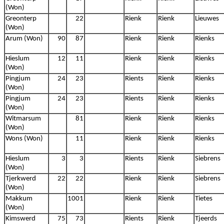
(Won)
Greonterp
22
Rienk
Rienk
Lieuwes
(Won)
Arum (Won)
90
87
Rienk
Rienk
Rienks
Hieslum
12
11
Rienk
Rienk
Rienks
(Won)
Pingjum
24
23
Rients
Rienk
Rienks
(Won)
Pingjum
24
23
Rients
Rienk
Rienks
(Won)
Witmarsum
81
Rienk
Rienk
Rienks
(Won)
Wons (Won)
11
Rienk
Rienk
Rienks
Hieslum
3
3
Rients
Rienk
Siebrens
(Won)
Tjerkwerd
22
22
Rienk
Rienk
Siebrens
(Won)
Makkum
1001
Rienk
Rienk
Tietes
(Won)
Kimswerd
75
73
Rients
Rienk
Tjeerds