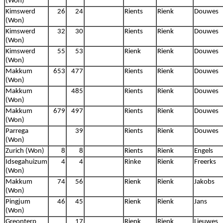
(Won)
Kimswerd
26
24
Rients
Rienk
Douwes
(Won)
Kimswerd
32
30
Rients
Rienk
Douwes
(Won)
Kimswerd
55
53
Rienk
Rienk
Douwes
(Won)
Makkum
653
477
Rients
Rienk
Douwes
(Won)
Makkum
485
Rients
Rienk
Douwes
(Won)
Makkum
679
497
Rients
Rienk
Douwes
(Won)
Parrega
39
Rients
Rienk
Douwes
(Won)
Zurich (Won)
8
8
Rients
Rienk
Engels
Idsegahuizum
4
4
Rinke
Rienk
Freerks
(Won)
Makkum
74
56
Rienk
Rienk
Jakobs
(Won)
Pingjum
46
45
Rienk
Rienk
Jans
(Won)
Greonterp
17
Rienk
Rienk
Lieuwes