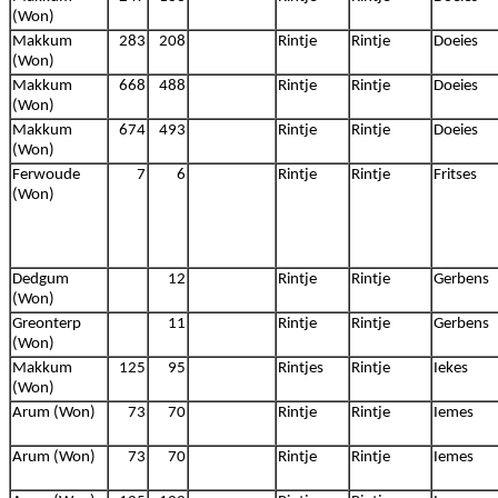
(Won)
Makkum
283
208
Rintje
Rintje
Doeies
(Won)
Makkum
668
488
Rintje
Rintje
Doeies
(Won)
Makkum
674
493
Rintje
Rintje
Doeies
(Won)
Ferwoude
7
6
Rintje
Rintje
Fritses
(Won)
Dedgum
12
Rintje
Rintje
Gerbens
(Won)
Greonterp
11
Rintje
Rintje
Gerbens
(Won)
Makkum
125
95
Rintjes
Rintje
Iekes
(Won)
Arum (Won)
73
70
Rintje
Rintje
Iemes
Arum (Won)
73
70
Rintje
Rintje
Iemes