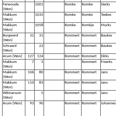
Ferwoude
1001
Romke
Romke
Sierks
(Won)
Makkum
1035
Romke
Romke
Teekes
(Won)
Makkum
1058
Romke
Romkje
Murks
(Won)
Burgwerd
31
31
Rommert
Rommert
Baukes
(Won)
Schraard
22
Rommert
Rommert
Baukes
(Won)
Arum (Won)
127
124
Rommert
Rommert
Dirks
Makkum
7
5
Rommert
Freerks
(Won)
Makkum
106
80
Rommert
Rommert
Jans
(Won)
Makkum
110
83
Rommert
Rommert
Jans
(Won)
Witmarsum
5
Rommert
Rommert
Jans
(Won)
Arum (Won)
93
90
Rommert
Rommert
Johannes