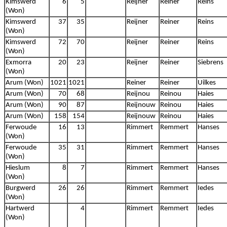
Kimswerd
6
5
Reijner
Reiner
Reins
(Won)
Kimswerd
37
35
Reijner
Reiner
Reins
(Won)
Kimswerd
72
70
Reijner
Reiner
Reins
(Won)
Exmorra
20
23
Reijner
Reiner
Siebrens
(Won)
Arum (Won)
1021
1021
Reiner
Reiner
Uilkes
Arum (Won)
70
68
Reijnou
Reinou
Haies
Arum (Won)
90
87
Reijnouw
Reinou
Haies
Arum (Won)
158
154
Reijnouw
Reinou
Haies
Ferwoude
16
13
Rimmert
Remmert
Hanses
(Won)
Ferwoude
35
31
Rimmert
Remmert
Hanses
(Won)
Hieslum
8
7
Rimmert
Remmert
Hanses
(Won)
Burgwerd
26
26
Rimmert
Remmert
Iedes
(Won)
Hartwerd
4
Rimmert
Remmert
Iedes
(Won)