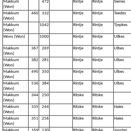
Makkum
472
Rintje
Rintje
Sienes
(Won)
Makkum
460
332
Rintje
Rintje
Teedes
(Won)
Makkum
1042
Rintje
Rintje
Tjepkes
(Won)
Wons (Won)
1000
Rintje
Rintje
Uilkes
Makkum
367
269
Rintje
Rintje
Ulbes
(Won)
Makkum
382
281
Rintje
Rintje
Ulbes
(Won)
Makkum
490
350
Rintje
Rintje
Ulbes
(Won)
Makkum
536
384
Rintje
Rintje
Ulbes
(Won)
Makkum
344
250
Ritske
Ritske
(Won)
Makkum
335
244
Ritske
Ritske
Haies
(Won)
Makkum
351
256
Ritske
Ritske
Haies
(Won)
Makkum
169
130
Ritske
Ritske
Joostes