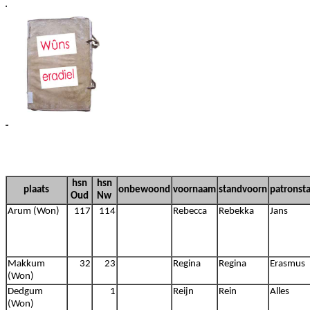
hsn
hsn
plaats
onbewoond
voornaam
standvoorn
patronst
Oud
Nw
Arum (Won)
117
114
Rebecca
Rebekka
Jans
Makkum
32
23
Regina
Regina
Erasmus
(Won)
Dedgum
1
Reijn
Rein
Alles
(Won)