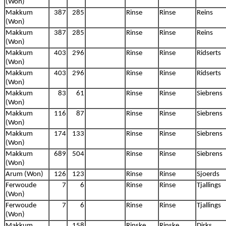
(Won)
Makkum
387
285
Rinse
Rinse
Reins
(Won)
Makkum
387
285
Rinse
Rinse
Reins
(Won)
Makkum
403
296
Rinse
Rinse
Ridserts
(Won)
Makkum
403
296
Rinse
Rinse
Ridserts
(Won)
Makkum
83
61
Rinse
Rinse
Siebrens
(Won)
Makkum
116
87
Rinse
Rinse
Siebrens
(Won)
Makkum
174
133
Rinse
Rinse
Siebrens
(Won)
Makkum
689
504
Rinse
Rinse
Siebrens
(Won)
Arum (Won)
126
123
Rinse
Rinse
Sjoerds
Ferwoude
7
6
Rinse
Rinse
Tjallings
(Won)
Ferwoude
7
6
Rinse
Rinse
Tjallings
(Won)
Makkum
158
Rinske
Rinske
Dirks