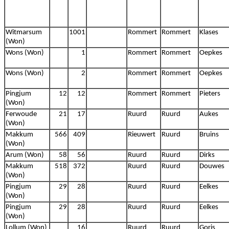
Witmarsum
1001
Rommert
Rommert
Klases
(Won)
Wons (Won)
1
Rommert
Rommert
Oepkes
Wons (Won)
2
Rommert
Rommert
Oepkes
Pingjum
12
12
Rommert
Rommert
Pieters
(Won)
Ferwoude
21
17
Ruurd
Ruurd
Aukes
(Won)
Makkum
566
409
Rieuwert
Ruurd
Bruins
(Won)
Arum (Won)
58
56
Ruurd
Ruurd
Dirks
Makkum
518
372
Ruurd
Ruurd
Douwes
(Won)
Pingjum
29
28
Ruurd
Ruurd
Eelkes
(Won)
Pingjum
29
28
Ruurd
Ruurd
Eelkes
(Won)
Lollum (Won)
16
Ruurd
Ruurd
Goris