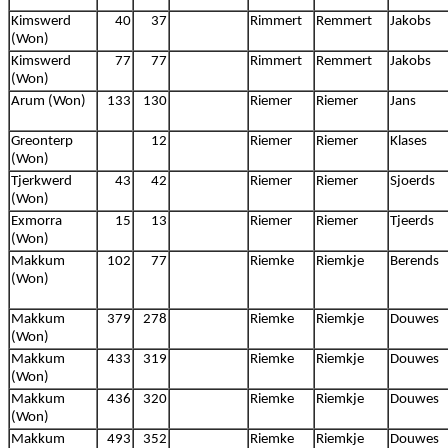
Kimswerd
40
37
Rimmert
Remmert
Jakobs
(Won)
Kimswerd
77
77
Rimmert
Remmert
Jakobs
(Won)
Arum (Won)
133
130
Riemer
Riemer
Jans
Greonterp
12
Riemer
Riemer
Klases
(Won)
Tjerkwerd
43
42
Riemer
Riemer
Sjoerds
(Won)
Exmorra
15
13
Riemer
Riemer
Tjeerds
(Won)
Makkum
102
77
Riemke
Riemkje
Berends
(Won)
Makkum
379
278
Riemke
Riemkje
Douwes
(Won)
Makkum
433
319
Riemke
Riemkje
Douwes
(Won)
Makkum
436
320
Riemke
Riemkje
Douwes
(Won)
Makkum
493
352
Riemke
Riemkje
Douwes