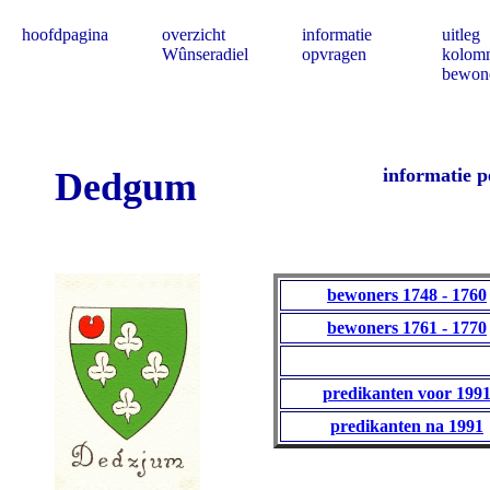
hoofdpagina
overzicht
informatie
uitleg
Wûnseradiel
opvragen
kolom
bewon
informatie p
Dedgum
bewoners 1748 - 1760
bewoners 1761 - 1770
predikanten voor 199
predikanten na 1991