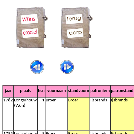
jaar
plaats
hsn
voornaam
standvoorn
patroniem
patronstand
1782
Longerhouw
1
Broer
Broer
Ijsbrands
Ijsbrands
(Won)
1795
Longerhouw
9
Broer
Broer
Ijsbrands
Ijsbrands