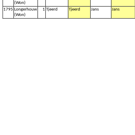
(Won)
1795
Longerhouw
1
Tjeerd
Tjeerd
Jans
Jans
(Won)