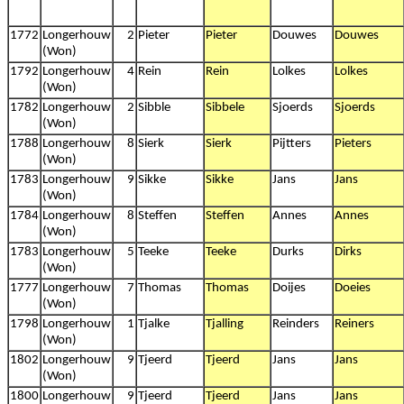
1772
Longerhouw
2
Pieter
Pieter
Douwes
Douwes
(Won)
1792
Longerhouw
4
Rein
Rein
Lolkes
Lolkes
(Won)
1782
Longerhouw
2
Sibble
Sibbele
Sjoerds
Sjoerds
(Won)
1788
Longerhouw
8
Sierk
Sierk
Pijtters
Pieters
(Won)
1783
Longerhouw
9
Sikke
Sikke
Jans
Jans
(Won)
1784
Longerhouw
8
Steffen
Steffen
Annes
Annes
(Won)
1783
Longerhouw
5
Teeke
Teeke
Durks
Dirks
(Won)
1777
Longerhouw
7
Thomas
Thomas
Doijes
Doeies
(Won)
1798
Longerhouw
1
Tjalke
Tjalling
Reinders
Reiners
(Won)
1802
Longerhouw
9
Tjeerd
Tjeerd
Jans
Jans
(Won)
1800
Longerhouw
9
Tjeerd
Tjeerd
Jans
Jans