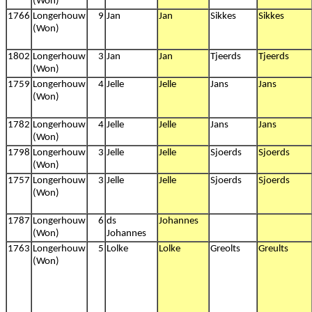
(Won)
1766
Longerhouw
9
Jan
Jan
Sikkes
Sikkes
(Won)
1802
Longerhouw
3
Jan
Jan
Tjeerds
Tjeerds
(Won)
1759
Longerhouw
4
Jelle
Jelle
Jans
Jans
(Won)
1782
Longerhouw
4
Jelle
Jelle
Jans
Jans
(Won)
1798
Longerhouw
3
Jelle
Jelle
Sjoerds
Sjoerds
(Won)
1757
Longerhouw
3
Jelle
Jelle
Sjoerds
Sjoerds
(Won)
1787
Longerhouw
6
ds
Johannes
(Won)
Johannes
1763
Longerhouw
5
Lolke
Lolke
Greolts
Greults
(Won)