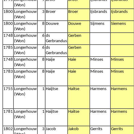
(Won)
1800
Longerhouw
3
Broer
Broer
Ijsbrands
Ijsbrands
(Won)
1800
Longerhouw
8
Douwe
Douwe
Sijmens
Siemens
(Won)
1748
Longerhouw
6
ds
Gerben
(Won)
Gerbrandus
1785
Longerhouw
6
ds
Gerben
(Won)
Gerbrandus
1748
Longerhouw
8
Haije
Haie
Minses
Minses
(Won)
1783
Longerhouw
8
Haije
Haie
Minses
Minses
(Won)
1755
Longerhouw
1
Haijtse
Haitse
Harmens
Harmens
(Won)
1781
Longerhouw
1
Haijtse
Haitse
Harmens
Harmens
(Won)
1802
Longerhouw
3
Jacob
Jakob
Gerrits
Gerrits