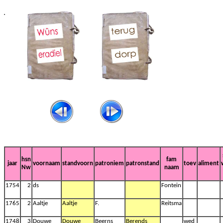
hsn
fam
jaar
voornaam
standvoorn
patroniem
patronstand
toev
aliment
Nw
naam
1754
2
ds
Fontein
1765
2
Aaltje
Aaltje
F.
Reitsma
1748
3
Douwe
Douwe
Beerns
Berends
wed