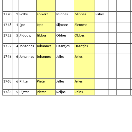
1770
2
Folke
Folkert
Minnes
Minnes
Faber
1748
1
Ijpe
Iepe
Sijmons
Siemens
1752
5
Jildouw
Jildou
Obbes
Obbes
1752
4
Johannes
Johannes
Haantjes
Haantjes
1748
6
Johannes
Johannes
Jelles
Jelles
1768
6
Pijtter
Pieter
Jelles
Jelles
1763
5
Pijtter
Pieter
Reijns
Reins