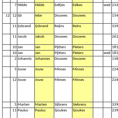
7
Hidde
Hidde
Eeltjes
Eelkes
wed
23
12
12
Ijb
Iebe
Douwes
Douwes
15
11
Ijsbrand
Ijsbrand
Reijns
Reins
33
11
Jacob
Jakob
Douwes
Douwes
26
10
Jan
Jan
Pijtters
Pieters
18
10
Jan
Jan
Pijtters
Pieters
wed
18
2
Johannis
Johannes
Douwes
Douwes
13
5
Jouw
Jouw
Minses
Minses
22
12
Jouw
Jouw
Minses
Minses
22
5
Marten
Marten
Sijbrens
Siebrens
33
11
Paulus
Paulus
Sjoukes
Sjoukes
23