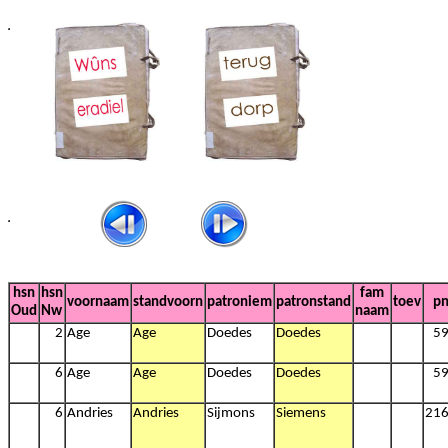
hsn
hsn
fam
voornaam
standvoorn
patroniem
patronstand
toev
p
Oud
Nw
naam
2
Age
Age
Doedes
Doedes
5
6
Age
Age
Doedes
Doedes
5
6
Andries
Andries
Sijmons
Siemens
21