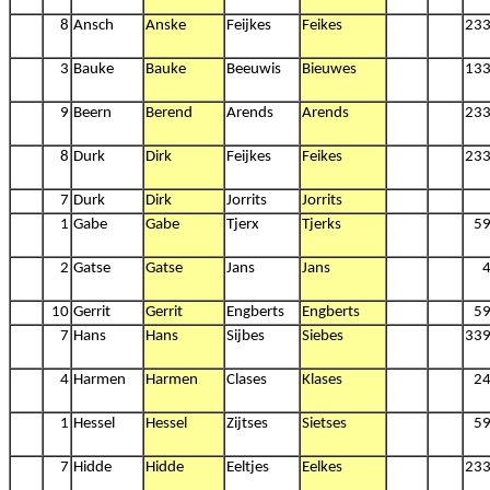
8
Ansch
Anske
Feijkes
Feikes
23
3
Bauke
Bauke
Beeuwis
Bieuwes
13
9
Beern
Berend
Arends
Arends
23
8
Durk
Dirk
Feijkes
Feikes
23
7
Durk
Dirk
Jorrits
Jorrits
1
Gabe
Gabe
Tjerx
Tjerks
5
2
Gatse
Gatse
Jans
Jans
10
Gerrit
Gerrit
Engberts
Engberts
5
7
Hans
Hans
Sijbes
Siebes
33
4
Harmen
Harmen
Clases
Klases
2
1
Hessel
Hessel
Zijtses
Sietses
5
7
Hidde
Hidde
Eeltjes
Eelkes
23