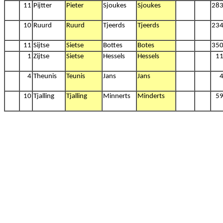
11
Pijtter
Pieter
Sjoukes
Sjoukes
28
10
Ruurd
Ruurd
Tjeerds
Tjeerds
23
11
Sijtse
Sietse
Bottes
Botes
35
1
Zijtse
Sietse
Hessels
Hessels
1
4
Theunis
Teunis
Jans
Jans
10
Tjalling
Tjalling
Minnerts
Minderts
5