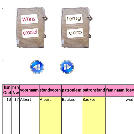
hsn
hsn
voornaam
standvoorn
patroniem
patronstand
fam naam
toev
Oud
Nw
18
17
Albert
Albert
Baukes
Baukes
wed