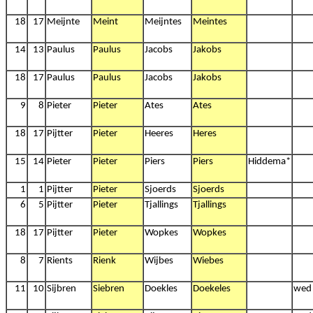
18
17
Meijnte
Meint
Meijntes
Meintes
14
13
Paulus
Paulus
Jacobs
Jakobs
18
17
Paulus
Paulus
Jacobs
Jakobs
9
8
Pieter
Pieter
Ates
Ates
18
17
Pijtter
Pieter
Heeres
Heres
15
14
Pieter
Pieter
Piers
Piers
Hiddema*
1
1
Pijtter
Pieter
Sjoerds
Sjoerds
6
5
Pijtter
Pieter
Tjallings
Tjallings
18
17
Pijtter
Pieter
Wopkes
Wopkes
8
7
Rients
Rienk
Wijbes
Wiebes
11
10
Sijbren
Siebren
Doekles
Doekeles
wed