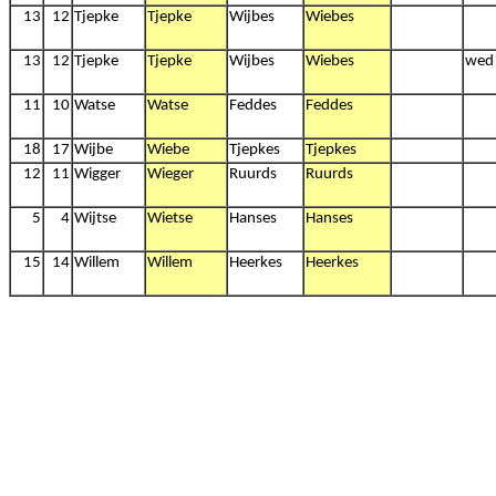
13
12
Tjepke
Tjepke
Wijbes
Wiebes
13
12
Tjepke
Tjepke
Wijbes
Wiebes
wed
11
10
Watse
Watse
Feddes
Feddes
18
17
Wijbe
Wiebe
Tjepkes
Tjepkes
12
11
Wigger
Wieger
Ruurds
Ruurds
5
4
Wijtse
Wietse
Hanses
Hanses
15
14
Willem
Willem
Heerkes
Heerkes