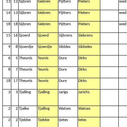
13
12
Sijbren
Siebren
Pijtters
Pieters
wed
14
13
Sijbren
Siebren
Pijtters
Pieters
wed
18
18
Sijbren
Siebren
Pijtters
Pieters
wed
15
16
Sjoerd
Sjoerd
Sijbrens
Siebrens
9
8
Sjoerdje
Sjoerdje
Sibbles
Sibbeles
6
5
Theunis
Teunis
Durx
Dirks
8
7
Theunis
Teunis
Durx
Dirks
18
17
Theunis
Teunis
Durx
Dirks
3
3
Tjalling
Tjalling
Jarigs
Jarichs
2
2
Tjalke
Tjalling
Watses
Watses
2
2
Tjebbe
Tjebbe
Ijetes
Ietes