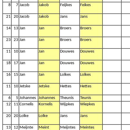
8
7
Jacob
Jakob
Feijkes
Feikes
21
20
Jacob
Jakob
Jans
Jans
14
13
Jan
Jan
Broers
Broers
23
23
Jan
Jan
Broers
Broers
11
10
Jan
Jan
Douwes
Douwes
18
17
Jan
Jan
Douwes
Douwes
16
15
Jan
Jan
Lolkes
Lolkes
11
10
Jetske
Jetske
Hettes
Hettes
6
5
Johannes
Johannes
Theunis
Teunis
12
11
Cornelis
Kornelis
Wijpkes
Wiepkes
20
20
Lolke
Lolke
Jans
Jans
13
12
Meijnte
Meint
Meijntes
Meintes