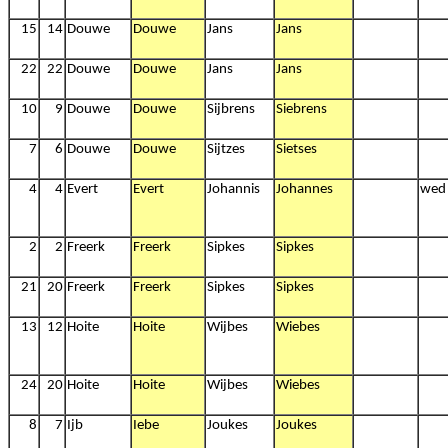
15
14
Douwe
Douwe
Jans
Jans
22
22
Douwe
Douwe
Jans
Jans
10
9
Douwe
Douwe
Sijbrens
Siebrens
7
6
Douwe
Douwe
Sijtzes
Sietses
4
4
Evert
Evert
Johannis
Johannes
wed
2
2
Freerk
Freerk
Sipkes
Sipkes
21
20
Freerk
Freerk
Sipkes
Sipkes
13
12
Hoite
Hoite
Wijbes
Wiebes
24
20
Hoite
Hoite
Wijbes
Wiebes
8
7
Ijb
Iebe
Joukes
Joukes