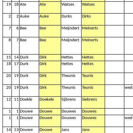
19
18
Ate
Ate
Watses
Watses
2
2
Auke
Auke
Durks
Dirks
7
6
Bee
Bee
Meijndert
Meinerts
8
7
Bee
Bee
Meijndert
Meinerts
15
14
Durk
Dirk
Hettes
Hettes
18
17
Durk
Dirk
Hettes
Hettes
20
19
Durk
Dirk
Theunis
Teunis
20
19
Durk
Dirk
Theunis
Teunis
wed
12
11
Doekle
Doekele
Sijbrens
Siebrens
1
1
Douwe
Douwe
Douwes
Douwes
1
1
Douwe
Douwe
Douwes
Douwes
wed
14
13
Douwe
Douwe
Jans
Jans