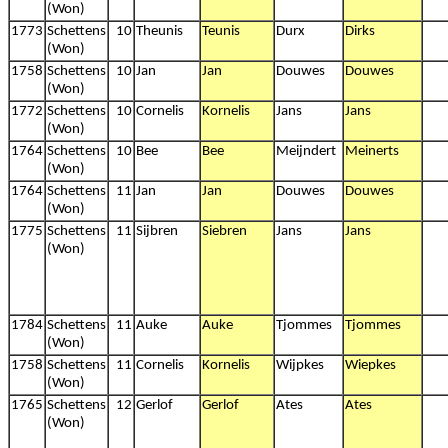
(Won)
1773
Schettens
10
Theunis
Teunis
Durx
Dirks
(Won)
1758
Schettens
10
Jan
Jan
Douwes
Douwes
(Won)
1772
Schettens
10
Cornelis
Kornelis
Jans
Jans
(Won)
1764
Schettens
10
Bee
Bee
Meijndert
Meinerts
(Won)
1764
Schettens
11
Jan
Jan
Douwes
Douwes
(Won)
1775
Schettens
11
Sijbren
Siebren
Jans
Jans
(Won)
1784
Schettens
11
Auke
Auke
Tjommes
Tjommes
(Won)
1758
Schettens
11
Cornelis
Kornelis
Wijpkes
Wiepkes
(Won)
1765
Schettens
12
Gerlof
Gerlof
Ates
Ates
(Won)