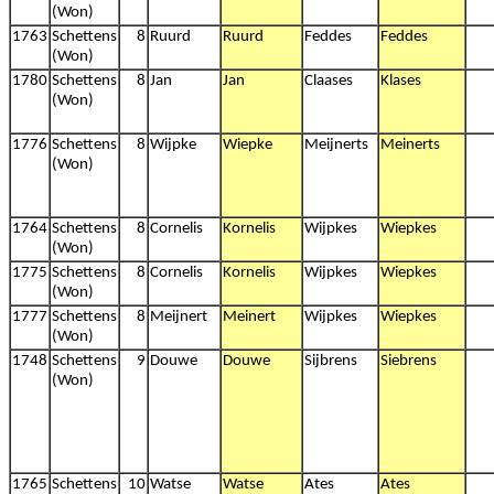
(Won)
1763
Schettens
8
Ruurd
Ruurd
Feddes
Feddes
(Won)
1780
Schettens
8
Jan
Jan
Claases
Klases
(Won)
1776
Schettens
8
Wijpke
Wiepke
Meijnerts
Meinerts
(Won)
1764
Schettens
8
Cornelis
Kornelis
Wijpkes
Wiepkes
(Won)
1775
Schettens
8
Cornelis
Kornelis
Wijpkes
Wiepkes
(Won)
1777
Schettens
8
Meijnert
Meinert
Wijpkes
Wiepkes
(Won)
1748
Schettens
9
Douwe
Douwe
Sijbrens
Siebrens
(Won)
1765
Schettens
10
Watse
Watse
Ates
Ates