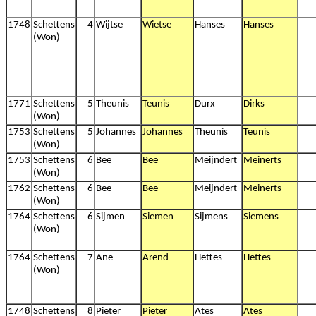
1748
Schettens
4
Wijtse
Wietse
Hanses
Hanses
(Won)
1771
Schettens
5
Theunis
Teunis
Durx
Dirks
(Won)
1753
Schettens
5
Johannes
Johannes
Theunis
Teunis
(Won)
1753
Schettens
6
Bee
Bee
Meijndert
Meinerts
(Won)
1762
Schettens
6
Bee
Bee
Meijndert
Meinerts
(Won)
1764
Schettens
6
Sijmen
Siemen
Sijmens
Siemens
(Won)
1764
Schettens
7
Ane
Arend
Hettes
Hettes
(Won)
1748
Schettens
8
Pieter
Pieter
Ates
Ates