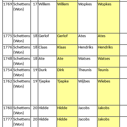
1769
Schettens
17
Willem
Willem
Wopkes
Wopkes
(Won)
1775
Schettens
18
Gerlof
Gerlof
Ates
Ates
(Won)
1776
Schettens
18
Claas
Klaas
Hendriks
Hendriks
(Won)
1748
Schettens
18
Ate
Ate
Watses
Watses
(Won)
1754
Schettens
19
Durk
Dirk
Theunis
Teunis
(Won)
1762
Schettens
19
Tjepke
Tjepke
Wijbes
Wiebes
(Won)
1760
Schettens
20
Hidde
Hidde
Jacobs
Jakobs
(Won)
1777
Schettens
20
Hidde
Hidde
Jacobs
Jakobs
(Won)