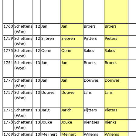
1763
Schettens
12
Jan
Jan
Broers
Broers
(Won)
1759
Schettens
12
Sijbren
Siebren
Pijtters
Pieters
(Won)
1775
Schettens
12
Oene
Oene
Sakes
Sakes
(Won)
1751
Schettens
13
Jan
Jan
Broers
Broers
(Won)
1777
Schettens
13
Jan
Jan
Douwes
Douwes
(Won)
1757
Schettens
13
Douwe
Douwe
Jans
Jans
(Won)
1771
Schettens
13
Jarig
Jarich
Pijtters
Pieters
(Won)
1778
Schettens
13
Jouke
Jouke
Rientses
Rienks
(Won)
1769
Schettens
13
Meijnert
Meinert
Willems
Willems