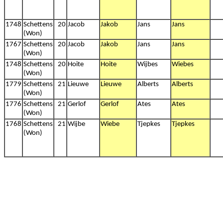
1748
Schettens
20
Jacob
Jakob
Jans
Jans
(Won)
1767
Schettens
20
Jacob
Jakob
Jans
Jans
(Won)
1748
Schettens
20
Hoite
Hoite
Wijbes
Wiebes
(Won)
1779
Schettens
21
Lieuwe
Lieuwe
Alberts
Alberts
(Won)
1776
Schettens
21
Gerlof
Gerlof
Ates
Ates
(Won)
1768
Schettens
21
Wijbe
Wiebe
Tjepkes
Tjepkes
(Won)