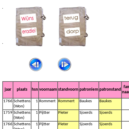
fa
jaar
plaats
hsn
voornaam
standvoorn
patroniem
patronstand
na
1766
Schettens
1
Rommert
Rommert
Baukes
Baukes
(Won)
1759
Schettens
1
Pijtter
Pieter
Sjoerds
Sjoerds
(Won)
1766
Schettens
1
Pijtter
Pieter
Sjoerds
Sjoerds