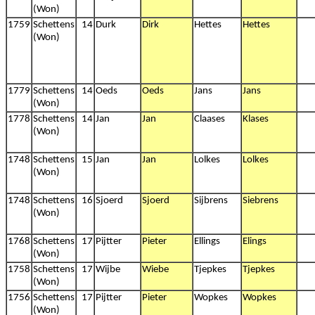
(Won)
1759
Schettens
14
Durk
Dirk
Hettes
Hettes
(Won)
1779
Schettens
14
Oeds
Oeds
Jans
Jans
(Won)
1778
Schettens
14
Jan
Jan
Claases
Klases
(Won)
1748
Schettens
15
Jan
Jan
Lolkes
Lolkes
(Won)
1748
Schettens
16
Sjoerd
Sjoerd
Sijbrens
Siebrens
(Won)
1768
Schettens
17
Pijtter
Pieter
Ellings
Elings
(Won)
1758
Schettens
17
Wijbe
Wiebe
Tjepkes
Tjepkes
(Won)
1756
Schettens
17
Pijtter
Pieter
Wopkes
Wopkes
(Won)