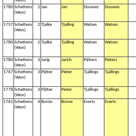
(Won)
1780
Schettens
2
Jan
Jan
Douwes
Douwes
(Won)
1757
Schettens
2
Tjalke
Tjalling
Watses
Watses
(Won)
1780
Schettens
2
Tjalke
Tjalling
Watses
Watses
(Won)
1780
Schettens
3
Jarig
Jarich
Pijtters
Pieters
(Won)
1767
Schettens
3
Pijtter
Pieter
Tjallings
Tjallings
(Won)
1778
Schettens
3
Pijtter
Pieter
Tjallings
Tjallings
(Won)
1761
Schettens
4
Bonte
Bonse
Everts
Everts
(Won)