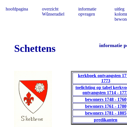
hoofdpagina
overzicht
informatie
uitleg
Wûnseradiel
opvragen
kolom
bewon
informatie p
Schettens
kerkboek ontvangsten 17
1773
toelichting op tabel kerkvo
ontvangsten 1714 - 177
bewoners 1748 - 1760
bewoners 1761 - 1780
bewoners 1781 - 1805
predikanten