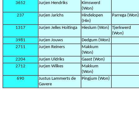
3652
Jurjen Hendriks
Kimswerd
(Won)
237
Jurjen Jarichs
Hindelopen
Parrega (Won)
(Hin)
1317
Jurjen Jelles Hoitinga
Hieslum (Won)
Tjerkwerd
(Won)
3981
Jurjen Jouws
Dedgum (Won)
2711
Jurjen Reiners
Makkum
(Won)
2204
Jurjen Uldriks
Gaast (Won)
2712
Jurjen Wilkes
Makkum
(Won)
690
Justus Lammerts de
Pingjum (Won)
Gavere