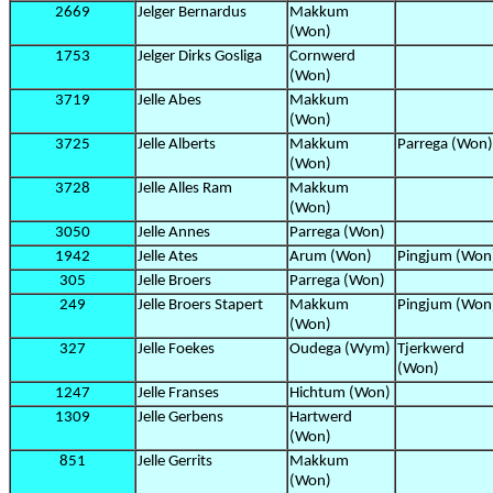
2669
Jelger Bernardus
Makkum
(Won)
1753
Jelger Dirks Gosliga
Cornwerd
(Won)
3719
Jelle Abes
Makkum
(Won)
3725
Jelle Alberts
Makkum
Parrega (Won)
(Won)
3728
Jelle Alles Ram
Makkum
(Won)
3050
Jelle Annes
Parrega (Won)
1942
Jelle Ates
Arum (Won)
Pingjum (Won
305
Jelle Broers
Parrega (Won)
249
Jelle Broers Stapert
Makkum
Pingjum (Won
(Won)
327
Jelle Foekes
Oudega (Wym)
Tjerkwerd
(Won)
1247
Jelle Franses
Hichtum (Won)
1309
Jelle Gerbens
Hartwerd
(Won)
851
Jelle Gerrits
Makkum
(Won)