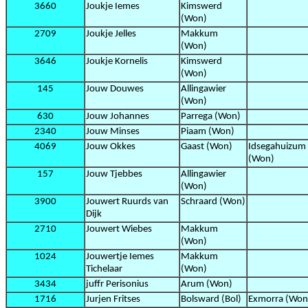
3660
Joukje Iemes
Kimswerd
(Won)
2709
Joukje Jelles
Makkum
(Won)
3646
Joukje Kornelis
Kimswerd
(Won)
145
Jouw Douwes
Allingawier
(Won)
630
Jouw Johannes
Parrega (Won)
2340
Jouw Minses
Piaam (Won)
4069
Jouw Okkes
Gaast (Won)
Idsegahuizum
(Won)
157
Jouw Tjebbes
Allingawier
(Won)
3900
Jouwert Ruurds van
Schraard (Won)
Dijk
2710
Jouwert Wiebes
Makkum
(Won)
1024
Jouwertje Iemes
Makkum
Tichelaar
(Won)
3434
juffr Perisonius
Arum (Won)
1716
Jurjen Fritses
Bolsward (Bol)
Exmorra (Won