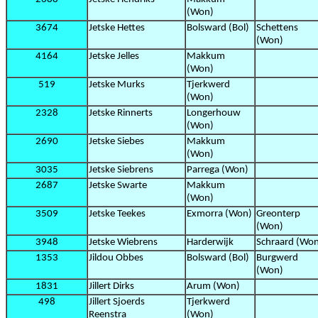
(Won)
3674
Jetske Hettes
Bolsward (Bol)
Schettens
(Won)
4164
Jetske Jelles
Makkum
(Won)
519
Jetske Murks
Tjerkwerd
(Won)
2328
Jetske Rinnerts
Longerhouw
(Won)
2690
Jetske Siebes
Makkum
(Won)
3035
Jetske Siebrens
Parrega (Won)
2687
Jetske Swarte
Makkum
(Won)
3509
Jetske Teekes
Exmorra (Won)
Greonterp
(Won)
3948
Jetske Wiebrens
Harderwijk
Schraard (Wo
1353
Jildou Obbes
Bolsward (Bol)
Burgwerd
(Won)
1831
Jillert Dirks
Arum (Won)
498
Jillert Sjoerds
Tjerkwerd
Reenstra
(Won)