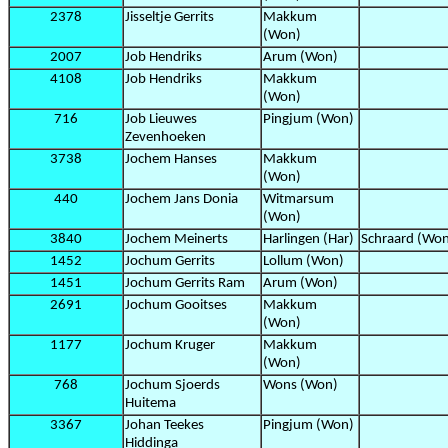
2378
Jisseltje Gerrits
Makkum
(Won)
2007
Job Hendriks
Arum (Won)
4108
Job Hendriks
Makkum
(Won)
716
Job Lieuwes
Pingjum (Won)
Zevenhoeken
3738
Jochem Hanses
Makkum
(Won)
440
Jochem Jans Donia
Witmarsum
(Won)
3840
Jochem Meinerts
Harlingen (Har)
Schraard (Wo
1452
Jochum Gerrits
Lollum (Won)
1451
Jochum Gerrits Ram
Arum (Won)
2691
Jochum Gooitses
Makkum
(Won)
1177
Jochum Kruger
Makkum
(Won)
768
Jochum Sjoerds
Wons (Won)
Huitema
3367
Johan Teekes
Pingjum (Won)
Hiddinga