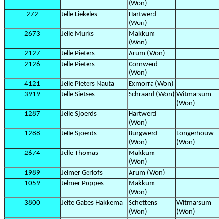
(Won)
272
Jelle Liekeles
Hartwerd
(Won)
2673
Jelle Murks
Makkum
(Won)
2127
Jelle Pieters
Arum (Won)
2126
Jelle Pieters
Cornwerd
(Won)
4121
Jelle Pieters Nauta
Exmorra (Won)
3919
Jelle Sietses
Schraard (Won)
Witmarsum
(Won)
1287
Jelle Sjoerds
Hartwerd
(Won)
1288
Jelle Sjoerds
Burgwerd
Longerhouw
(Won)
(Won)
2674
Jelle Thomas
Makkum
(Won)
1989
Jelmer Gerlofs
Arum (Won)
1059
Jelmer Poppes
Makkum
(Won)
3800
Jelte Gabes Hakkema
Schettens
Witmarsum
(Won)
(Won)