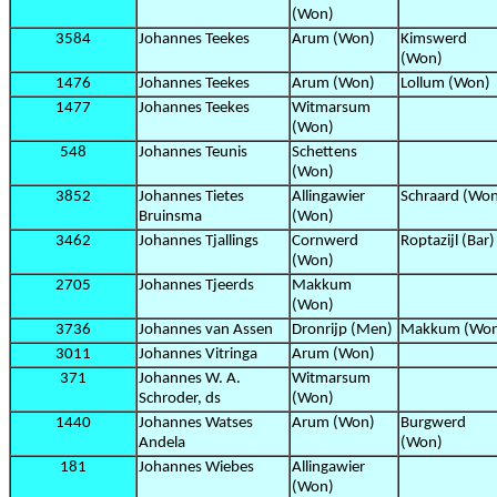
(Won)
3584
Johannes Teekes
Arum (Won)
Kimswerd
(Won)
1476
Johannes Teekes
Arum (Won)
Lollum (Won)
1477
Johannes Teekes
Witmarsum
(Won)
548
Johannes Teunis
Schettens
(Won)
3852
Johannes Tietes
Allingawier
Schraard (Wo
Bruinsma
(Won)
3462
Johannes Tjallings
Cornwerd
Roptazijl (Bar)
(Won)
2705
Johannes Tjeerds
Makkum
(Won)
3736
Johannes van Assen
Dronrijp (Men)
Makkum (Wo
3011
Johannes Vitringa
Arum (Won)
371
Johannes W. A.
Witmarsum
Schroder, ds
(Won)
1440
Johannes Watses
Arum (Won)
Burgwerd
Andela
(Won)
181
Johannes Wiebes
Allingawier
(Won)