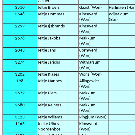
Gelder
3510
Jeltje Broers
Gaast (Won)
Harlingen (Har
3648
Jeltje Hommes
Kimswerd
Wijnaldum
(Won)
(Bar)
2299
Jeltje Ijsbrands
Kimswerd
(Won)
2676
Jeltje Jakobs
Makkum
(Won)
2043
Jeltje Jans
Cornwerd
(Won)
3274
Jeltje Jarichs
Witmarsum
(Won)
3202
Jeltje Klases
Wons (Won)
198
Jeltje Nannes
Allingawier
(Won)
2679
Jeltje Piers
Makkum
(Won)
2680
Jeltje Reiners
Makkum
(Won)
3123
Jeltje Willems
Pingjum (Won)
1166
Jenke Ulbes
Kimswerd
Noordenbos
(Won)