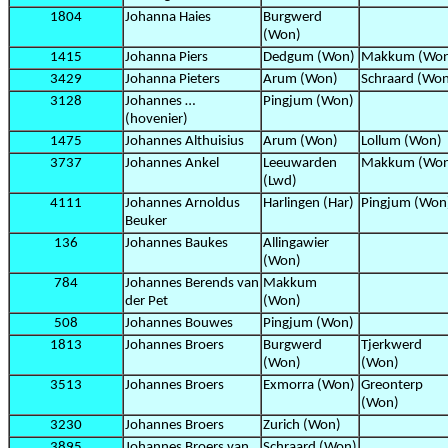
1804
Johanna Haies
Burgwerd
(Won)
1415
Johanna Piers
Dedgum (Won)
Makkum (Wo
3429
Johanna Pieters
Arum (Won)
Schraard (Wo
3128
Johannes …
Pingjum (Won)
(hovenier)
1475
Johannes Althuisius
Arum (Won)
Lollum (Won)
3737
Johannes Ankel
Leeuwarden
Makkum (Wo
(Lwd)
4111
Johannes Arnoldus
Harlingen (Har)
Pingjum (Won
Beuker
136
Johannes Baukes
Allingawier
(Won)
784
Johannes Berends van
Makkum
der Pet
(Won)
508
Johannes Bouwes
Pingjum (Won)
1813
Johannes Broers
Burgwerd
Tjerkwerd
(Won)
(Won)
3513
Johannes Broers
Exmorra (Won)
Greonterp
(Won)
3230
Johannes Broers
Zurich (Won)
3895
Johannes Broers van
Schraard (Won)