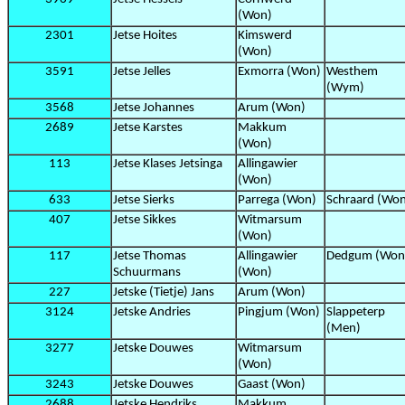
(Won)
2301
Jetse Hoites
Kimswerd
(Won)
3591
Jetse Jelles
Exmorra (Won)
Westhem
(Wym)
3568
Jetse Johannes
Arum (Won)
2689
Jetse Karstes
Makkum
(Won)
113
Jetse Klases Jetsinga
Allingawier
(Won)
633
Jetse Sierks
Parrega (Won)
Schraard (Wo
407
Jetse Sikkes
Witmarsum
(Won)
117
Jetse Thomas
Allingawier
Dedgum (Won
Schuurmans
(Won)
227
Jetske (Tietje) Jans
Arum (Won)
3124
Jetske Andries
Pingjum (Won)
Slappeterp
(Men)
3277
Jetske Douwes
Witmarsum
(Won)
3243
Jetske Douwes
Gaast (Won)
2688
Jetske Hendriks
Makkum