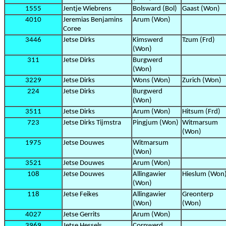
1555
Jentje Wiebrens
Bolsward (Bol)
Gaast (Won)
4010
Jeremias Benjamins
Arum (Won)
Coree
3446
Jetse Dirks
Kimswerd
Tzum (Frd)
(Won)
311
Jetse Dirks
Burgwerd
(Won)
3229
Jetse Dirks
Wons (Won)
Zurich (Won)
224
Jetse Dirks
Burgwerd
(Won)
3511
Jetse Dirks
Arum (Won)
Hitsum (Frd)
723
Jetse Dirks Tijmstra
Pingjum (Won)
Witmarsum
(Won)
1975
Jetse Douwes
Witmarsum
(Won)
3521
Jetse Douwes
Arum (Won)
108
Jetse Douwes
Allingawier
Hieslum (Won
(Won)
118
Jetse Feikes
Allingawier
Greonterp
(Won)
(Won)
4027
Jetse Gerrits
Arum (Won)
3969
Jetse Hessels
Cornwerd