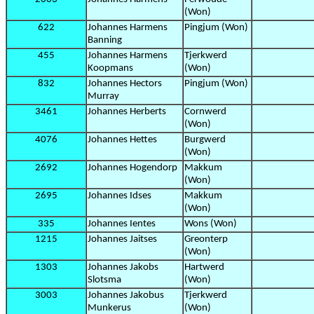
(Won)
622
Johannes Harmens
Pingjum (Won)
Banning
455
Johannes Harmens
Tjerkwerd
Koopmans
(Won)
832
Johannes Hectors
Pingjum (Won)
Murray
3461
Johannes Herberts
Cornwerd
(Won)
4076
Johannes Hettes
Burgwerd
(Won)
2692
Johannes Hogendorp
Makkum
(Won)
2695
Johannes Idses
Makkum
(Won)
335
Johannes Ientes
Wons (Won)
1215
Johannes Jaitses
Greonterp
(Won)
1303
Johannes Jakobs
Hartwerd
Slotsma
(Won)
3003
Johannes Jakobus
Tjerkwerd
Munkerus
(Won)