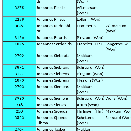
ds
(Won)
3278
Johannes Rienks
Witmarsum
(Won)
2259
Johannes Rinses
Lollum (Won)
426
Johannes Rudolphi,
Hommerts
Witmarsum
ds
(Won)
3126
Johannes Ruurds
Pingjum (Won)
1076
Johannes Sardor, ds
Franeker (Frn)
Longerhouw
(Won)
2702
Johannes Siebouts
Makkum
(Won)
3871
Johannes Siebrens
Schraard (Won)
3127
Johannes Siebrens
Pingjum (Won)
1890
Johannes Siebrens
Hieslum (Won)
2703
Johannes Siemens
Makkum
(Won)
3930
Johannes Siemens
Schraard (Won)
Wons (Won)
318
Johannes Sietses
Arum (Won)
258
Johannes Sjoerds
Harlingen (Har)
Makkum (Wo
3823
Johannes Sjoerds
Schettens
Schraard (Wo
Hibma
(Won)
2704
Johannes Teekes
Makkum