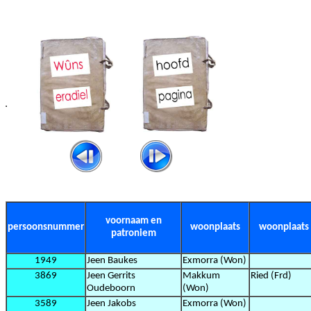
voornaam en
persoonsnummer
woonplaats
woonplaats
patroniem
1949
Jeen Baukes
Exmorra (Won)
3869
Jeen Gerrits
Makkum
Ried (Frd)
Oudeboorn
(Won)
3589
Jeen Jakobs
Exmorra (Won)