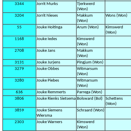
3344
Jorrit Murks
Tjerkwerd
(Won)
3204
Jorrit Nieses
Makkum
Wons (Won)
(Won)
55
Jouke Hoitinga
Arum (Won)
Kimswerd
(Won)
1168
Jouke Iedes
Kimswerd
(Won)
2708
Jouke Jans
Makkum
(Won)
3131
Jouke Jurjens
Pingjum (Won)
3279
Jouke Obbes
Witmarsum
(Won)
3280
Jouke Piebes
Witmarsum
(Won)
636
Jouke Remmerts
Parrega (Won)
3806
Jouke Rienks Sietsema
Bolsward (Bol)
Schettens
(Won)
3859
Jouke Siemens
Schraard (Won)
Wiersma
2303
Jouke Warners
Kimswerd
(Won)