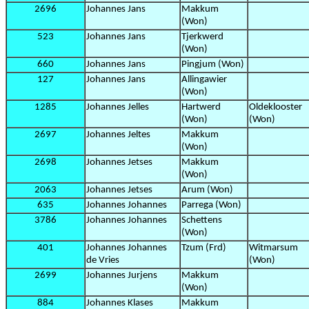
2696
Johannes Jans
Makkum
(Won)
523
Johannes Jans
Tjerkwerd
(Won)
660
Johannes Jans
Pingjum (Won)
127
Johannes Jans
Allingawier
(Won)
1285
Johannes Jelles
Hartwerd
Oldeklooster
(Won)
(Won)
2697
Johannes Jeltes
Makkum
(Won)
2698
Johannes Jetses
Makkum
(Won)
2063
Johannes Jetses
Arum (Won)
635
Johannes Johannes
Parrega (Won)
3786
Johannes Johannes
Schettens
(Won)
401
Johannes Johannes
Tzum (Frd)
Witmarsum
de Vries
(Won)
2699
Johannes Jurjens
Makkum
(Won)
884
Johannes Klases
Makkum