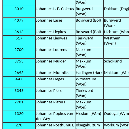
(Won)
3010
Johannes L. E. Colerus
Burgwerd
Dokkum (Dng
(Won)
4079
Johannes Lases
Bolsward (Bol)
Burgwerd
(Won)
3613
Johannes Liepkes
Bolsward (Bol)
Hichtum (Won
517
Johannes Lieuwes
Tjerkwerd
Westhem
(Won)
(Wym)
2700
Johannes Lourens
Makkum
(Won)
3753
Johannes Mulder
Makkum
Schokland
(Won)
2693
Johannes Munniks
Harlingen (Har)
Makkum (Wo
447
Johannes Oeges
Witmarsum
(Won)
3343
Johannes Piers
Tjerkwerd
(Won)
2701
Johannes Pieters
Makkum
(Won)
1320
Johannes Popkes van
Hieslum (Won)
Oudega (Wym
der Wey
270
Johannes Posthumus,
Idsegahuizum
Workum (Wor