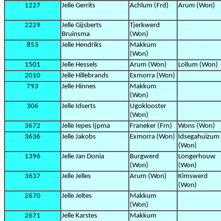
1227
Jelle Gerrits
Achlum (Frd)
Arum (Won)
2229
Jelle Gijsberts
Tjerkwerd
Bruinsma
(Won)
853
Jelle Hendriks
Makkum
(Won)
1501
Jelle Hessels
Arum (Won)
Lollum (Won)
2010
Jelle Hillebrands
Exmorra (Won)
793
Jelle Hinnes
Makkum
(Won)
306
Jelle Idserts
Ugoklooster
(Won)
3672
Jelle Iepes Ijpma
Franeker (Frn)
Wons (Won)
3636
Jelle Jakobs
Exmorra (Won)
Idsegahuizum
(Won)
1396
Jelle Jan Donia
Burgwerd
Longerhouw
(Won)
(Won)
3637
Jelle Jelles
Arum (Won)
Kimswerd
(Won)
2670
Jelle Jeltes
Makkum
(Won)
2671
Jelle Karstes
Makkum