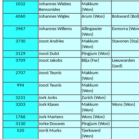
1032
Johannes Wiebes
Makkum
Bensonides
(Won)
4060
Johannes Wigles
Arum (Won)
Bolsward (Bol
3967
Johannes Willems
Allingawier
Exmorra (Won
(Won)
3730
Joost Andries
Makkum
Stavoren (Sta)
(Won)
3129
Joost Dulst
Pingjum (Won)
3709
Joost Jakobs
Blija (Fer)
Leeuwarden
(Lwd)
2707
Joost Teunis
Makkum
(Won)
994
Joost Teunis
Makkum
(Won)
3231
Jork Jorks
Zurich (Won)
3203
Jork Klases
Makkum
Wons (Won)
(Won)
1766
Jork Martens
Wons (Won)
3130
Jorke Douwes
Pingjum (Won)
520
Jorrit Murks
Tjerkwerd
(Won)