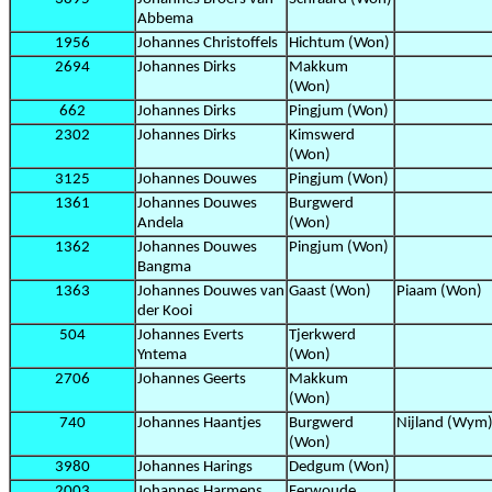
Abbema
1956
Johannes Christoffels
Hichtum (Won)
2694
Johannes Dirks
Makkum
(Won)
662
Johannes Dirks
Pingjum (Won)
2302
Johannes Dirks
Kimswerd
(Won)
3125
Johannes Douwes
Pingjum (Won)
1361
Johannes Douwes
Burgwerd
Andela
(Won)
1362
Johannes Douwes
Pingjum (Won)
Bangma
1363
Johannes Douwes van
Gaast (Won)
Piaam (Won)
der Kooi
504
Johannes Everts
Tjerkwerd
Yntema
(Won)
2706
Johannes Geerts
Makkum
(Won)
740
Johannes Haantjes
Burgwerd
Nijland (Wym
(Won)
3980
Johannes Harings
Dedgum (Won)
2003
Johannes Harmens
Ferwoude