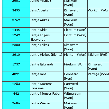
2681
Jenne Michiels
Makkum
(Won)
3495
Jens Alberts
Kimswerd
Workum (Wor
(Won)
3769
Jentje Aukes
Makkum
(Won)
1445
Jentje Dirks
Hichtum (Won)
1249
Jentje Edgers
Hichtum (Won)
Sieswerda
2300
Jentje Eelkes
Kimswerd
(Won)
3610
Jentje Hielkes (Rients)
Hichtum (Won)
Midlum (Frd)
1737
Jentje Ijsbrands
Hieslum (Won)
Kimswerd
(Won)
4091
Jentje Jans
Hennaard
Parrega (Won)
(Hen)
1283
Jentje Martens
Hartwerd
Blinksma
(Won)
442
Jentje Monses Faber
Witmarsum
(Won)
2686
Jentje Wiebes
Makkum
(Won)