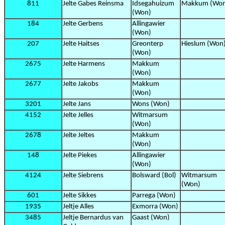
811
Jelte Gabes Reinsma
Idsegahuizum
Makkum (Wo
(Won)
184
Jelte Gerbens
Allingawier
(Won)
207
Jelte Haitses
Greonterp
Hieslum (Won
(Won)
2675
Jelte Harmens
Makkum
(Won)
2677
Jelte Jakobs
Makkum
(Won)
3201
Jelte Jans
Wons (Won)
4152
Jelte Jelles
Witmarsum
(Won)
2678
Jelte Jeltes
Makkum
(Won)
148
Jelte Piekes
Allingawier
(Won)
4124
Jelte Siebrens
Bolsward (Bol)
Witmarsum
(Won)
601
Jelte Sikkes
Parrega (Won)
1935
Jeltje Alles
Exmorra (Won)
3485
Jeltje Bernardus van
Gaast (Won)