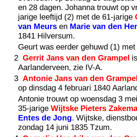
en 28 dagen. Johanna trouwt op vr
jarige leeftijd (2) met de 61-jarige
van Meurs
en
Marie van den He
1841 Hilversum.
Geurt was eerder gehuwd (1) met
2
Gerrit Jans van den Grampel
i
Aarlanderveen, zie
IV-A
.
3
Antonie Jans van den Grampe
op dinsdag 4 februari 1840 Aarlan
Antonie trouwt op woensdag 3 mei
35-jarige
Wijtske Pieters Zakem
Entes de Jong
. Wijtske, dienst
zondag 14 juni 1835 Tzum.