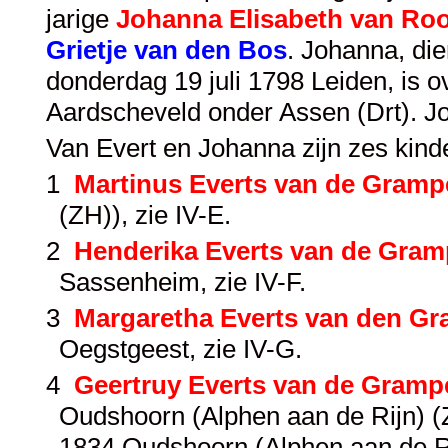
jarige
Johanna Elisabeth van Ro
Grietje van den Bos
. Johanna, di
donderdag 19 juli 1798 Leiden, is
Aardscheveld onder Assen (Drt). J
Van Evert en Johanna zijn zes kin
1
Martinus Everts van de Gramp
(ZH)), zie
IV-E
.
2
Henderika Everts van de Gram
Sassenheim, zie
IV-F
.
3
Margaretha Everts van den Gr
Oegstgeest, zie
IV-G
.
4
Geertruy Everts van de Gramp
Oudshoorn (Alphen aan de Rijn) (
1834 Oudshoorn (Alphen aan de Ri