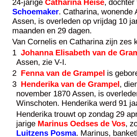
24-jarige
Catharina Heise
, dochter
Schoemaker
. Catharina, wonende 
Assen, is overleden op vrijdag 10 j
maanden en 29 dagen.
Van Cornelis en Catharina zijn zes 
1
Johanna Elisabeth van de Gra
Assen, zie
V-I
.
2
Fenna van de Grampel
is gebor
3
Henderika van de Grampel
, di
november 1870 Assen, is overled
Winschoten. Henderika werd 91 ja
Henderika trouwt op zondag 29 apri
jarige
Marinus Oedses de Vos
, z
Luitzens Posma
. Marinus, banke