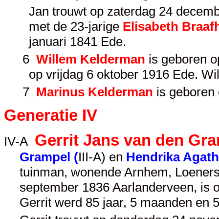
Jan trouwt op zaterdag 24 december
met de 23-jarige
Elisabeth Braaf
januari 1841 Ede.
6
Willem Kelderman
is geboren o
op vrijdag 6 oktober 1916 Ede. W
7
Marinus Kelderman
is geboren 
Generatie IV
Gerrit Jans van den Gr
IV-A
Grampel (
III-A
) en
Hendrika Agath
tuinman, wonende Arnhem, Loenersl
september 1836 Aarlanderveen, is o
Gerrit werd 85 jaar, 5 maanden en 