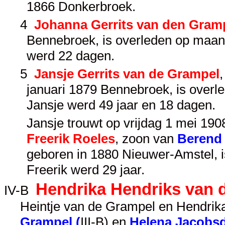
1866 Donkerbroek.
4
Johanna Gerrits van den Gram
Bennebroek, is overleden op maa
werd 22 dagen.
5
Jansje Gerrits van de Grampel
januari 1879 Bennebroek, is overl
Jansje werd 49 jaar en 18 dagen.
Jansje trouwt op vrijdag 1 mei 1908
Freerik Roeles
, zoon van
Berend
geboren in 1880 Nieuwer-Amstel, 
Freerik werd 29 jaar.
Hendrika Hendriks van 
IV-B
Heintje van de Grampel en Hendrik
Grampel (
III-B
) en
Helena Jacobsd