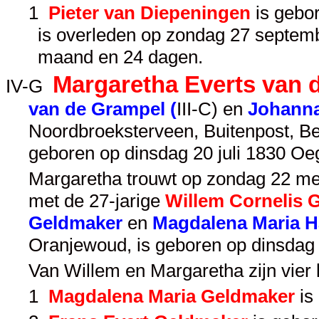
1
Pieter van Diepeningen
is gebo
is overleden op zondag 27 septemb
maand en 24 dagen.
Margaretha Everts van 
IV-G
van de Grampel (
III-C
) en
Johanna
Noordbroeksterveen, Buitenpost, B
geboren op dinsdag 20 juli 1830 Oe
Margaretha trouwt op zondag 22 mei
met de 27-jarige
Willem Cornelis 
Geldmaker
en
Magdalena Maria 
Oranjewoud, is geboren op dinsdag
Van Willem en Margaretha zijn vier
1
Magdalena Maria Geldmaker
is