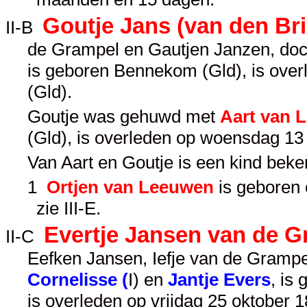
Goutje Jans (van den Bri
II-B
de Grampel en Gautjen Janzen, do
is geboren Bennekom (Gld), is ove
(Gld).
Goutje was gehuwd met
Aart van 
(Gld), is overleden op woensdag 13 
Van Aart en Goutje is een kind beke
1
Ortjen van Leeuwen
is geboren
zie
III-E
.
Evertje Jansen van de G
II-C
Eefken Jansen, Iefje van de Gramp
Cornelisse (
I
) en
Jantje Evers
, is
is overleden op vrijdag 25 oktober 