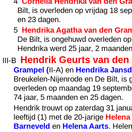
4
Cornelia Hendrika van den Gr
Bilt, is overleden op vrijdag 18 
en 23 dagen.
5
Hendrika Agatha van den Gra
De Bilt, is ongehuwd overleden o
Hendrika werd 25 jaar, 2 maanden
Hendrik Geurts van den
III-B
Grampel (
II-A
) en
Hendrika Jansd
Breukelen-Nijenrode en De Bilt, is
overleden op maandag 19 septembe
74 jaar, 5 maanden en 25 dagen.
Hendrik trouwt op zaterdag 31 jan
leeftijd (1) met de 20-jarige
Helena
Barneveld
en
Helena Aarts
. Hele