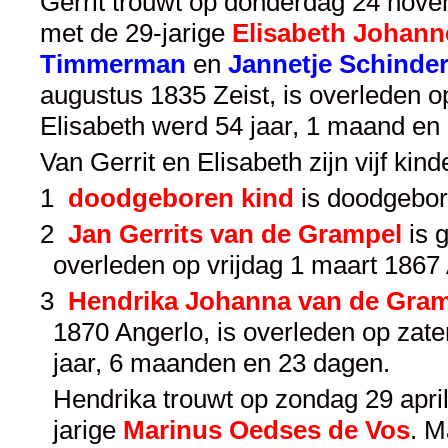
Gerrit trouwt op donderdag 24 novem
met de 29-jarige
Elisabeth Johan
Timmerman
en
Jannetje Schinde
augustus 1835 Zeist, is overleden
Elisabeth werd 54 jaar, 1 maand en
Van Gerrit en Elisabeth zijn vijf kin
1
doodgeboren kind
is doodgebor
2
Jan Gerrits van de Grampel
is 
overleden op vrijdag 1 maart 1867
3
Hendrika Johanna van de Gra
1870 Angerlo, is overleden op zat
jaar, 6 maanden en 23 dagen.
Hendrika trouwt op zondag 29 april
jarige
Marinus Oedses de Vos
. M