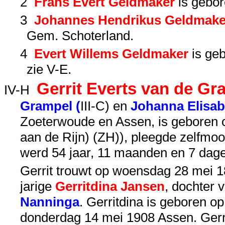
2
Frans Evert Geldmaker
is gebor
3
Johannes Hendrikus Geldmake
Gem. Schoterland.
4
Evert Willems Geldmaker
is geb
zie
V-E
.
Gerrit Everts van de Gr
IV-H
Grampel (
III-C
) en
Johanna Elisa
Zoeterwoude en Assen, is geboren
aan de Rijn) (ZH)), pleegde zelfmoo
werd 54 jaar, 11 maanden en 7 dag
Gerrit trouwt op woensdag 28 mei 18
jarige
Gerritdina Jansen
, dochter 
Nanninga
. Gerritdina is geboren 
donderdag 14 mei 1908 Assen. Gerri