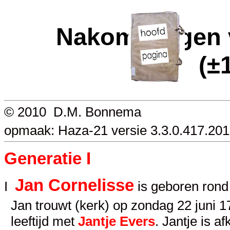
Nakomelingen 
(±
© 2010 D.M. Bonnema
opmaak: Haza-21 versie 3.3.0.417.20
Generatie I
Jan Cornelisse
I
is geboren rond
Jan trouwt (kerk) op zondag 22 juni 
leeftijd met
Jantje Evers
. Jantje is a