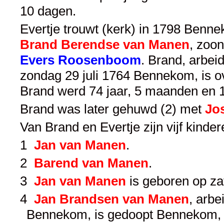
10 dagen.
Evertje trouwt (kerk) in 1798 Bennek
Brand Berendse van Manen
, zoo
Evers Roosenboom
. Brand, arbei
zondag 29 juli 1764 Bennekom, is ov
Brand werd 74 jaar, 5 maanden en 
Brand was later gehuwd (2) met
Jos
Van Brand en Evertje zijn vijf kinde
1
Jan van Manen
.
2
Barend van Manen
.
3
Jan van Manen
is geboren op z
4
Jan Brandsen van Manen
, arbe
Bennekom, is gedoopt Bennekom, 