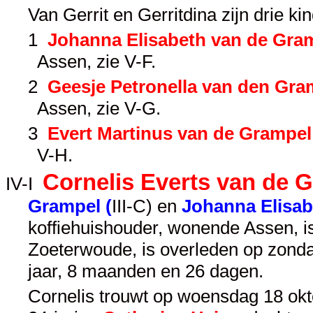
Van Gerrit en Gerritdina zijn drie k
1
Johanna Elisabeth van de Gra
Assen, zie
V-F
.
2
Geesje Petronella van den Gra
Assen, zie
V-G
.
3
Evert Martinus van de Grampel
V-H
.
Cornelis Everts van de 
IV-I
Grampel (
III-C
) en
Johanna Elisa
koffiehuishouder, wonende Assen, 
Zoeterwoude, is overleden op zond
jaar, 8 maanden en 26 dagen.
Cornelis trouwt op woensdag 18 okto