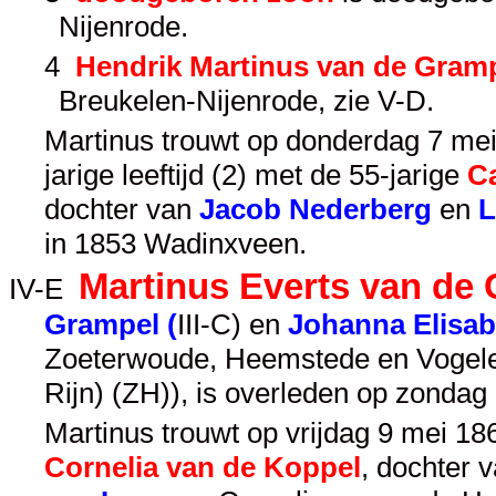
Nijenrode.
4
Hendrik Martinus van de Gram
Breukelen-Nijenrode, zie
V-D
.
Martinus trouwt op donderdag 7 m
jarige leeftijd (2) met de 55-jarige
C
dochter van
Jacob Nederberg
en
L
in 1853 Wadinxveen.
Martinus Everts van de
IV-E
Grampel (
III-C
) en
Johanna Elisa
Zoeterwoude, Heemstede en Vogele
Rijn) (ZH)), is overleden op zonda
Martinus trouwt op vrijdag 9 mei 1
Cornelia van de Koppel
, dochter 