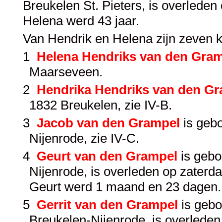
Breukelen St. Pieters, is overlede
Helena werd 43 jaar.
Van Hendrik en Helena zijn zeven 
1
Helena Hendriks van den Gra
Maarseveen.
2
Hendrika Hendriks van den G
1832 Breukelen, zie
IV-B
.
3
Jacob van den Grampel
is gebo
Nijenrode, zie
IV-C
.
4
Geurt van den Grampel
is gebo
Nijenrode, is overleden op zater
Geurt werd 1 maand en 23 dagen.
5
Gerrit van den Grampel
is geb
Breukelen-Nijenrode, is overlede