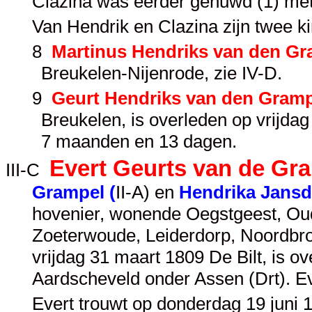
Clazina was eerder gehuwd (1) me
Van Hendrik en Clazina zijn twee k
8
Martinus Hendriks van den Gr
Breukelen-Nijenrode, zie
IV-D
.
9
Geurt Hendriks van den Gram
Breukelen, is overleden op vrijdag
7 maanden en 13 dagen.
Evert Geurts van de Gr
III-C
Grampel (
II-A
) en
Hendrika Jansd
hovenier, wonende Oegstgeest, Oud
Zoeterwoude, Leiderdorp, Noordbr
vrijdag 31 maart 1809 De Bilt, is 
Aardscheveld onder Assen (Drt). E
Evert trouwt op donderdag 19 juni 1