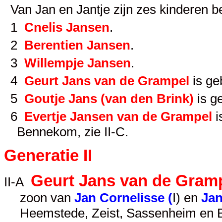
Van Jan en Jantje zijn zes kinderen b
1
Cnelis Jansen
.
2
Berentien Jansen
.
3
Willempje Jansen
.
4
Geurt Jans van de Grampel
is ge
5
Goutje Jans (van den Brink)
is g
6
Evertje Jansen van de Grampel
i
Bennekom, zie
II-C
.
Generatie II
Geurt Jans van de Gram
II-A
zoon van
Jan Cornelisse (
I
) en
Jan
Heemstede, Zeist, Sassenheim en B