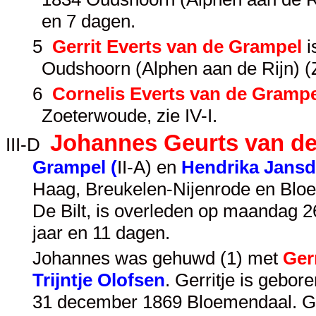
en 7 dagen.
5
Gerrit Everts van de Grampel
i
Oudshoorn (Alphen aan de Rijn) (
6
Cornelis Everts van de Gramp
Zoeterwoude, zie
IV-I
.
Johannes Geurts van d
III-D
Grampel (
II-A
) en
Hendrika Jansd
Haag, Breukelen-Nijenrode en Bloe
De Bilt, is overleden op maandag
jaar en 11 dagen.
Johannes was gehuwd (1) met
Ger
Trijntje Olofsen
. Gerritje is gebor
31 december 1869 Bloemendaal. Ger