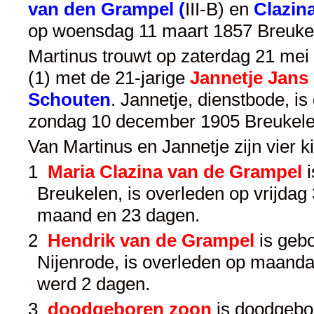
van den Grampel (
III-B
) en
Clazin
op woensdag 11 maart 1857 Breukel
Martinus trouwt op zaterdag 21 mei 
(1) met de 21-jarige
Jannetje Jans 
Schouten
. Jannetje, dienstbode, i
zondag 10 december 1905 Breukelen
Van Martinus en Jannetje zijn vier 
1
Maria Clazina van de Grampel
i
Breukelen, is overleden op vrijda
maand en 23 dagen.
2
Hendrik van de Grampel
is gebo
Nijenrode, is overleden op maanda
werd 2 dagen.
3
doodgeboren zoon
is doodgebor