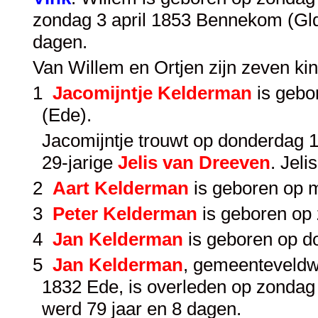
zondag 3 april 1853 Bennekom (Gld
dagen.
Van Willem en Ortjen zijn zeven ki
1
Jacomijntje Kelderman
is gebo
(Ede).
Jacomijntje trouwt op donderdag 1 
29-jarige
Jelis van Dreeven
. Jel
2
Aart Kelderman
is geboren op 
3
Peter Kelderman
is geboren op 
4
Jan Kelderman
is geboren op d
5
Jan Kelderman
, gemeenteveldw
1832 Ede, is overleden op zonda
werd 79 jaar en 8 dagen.