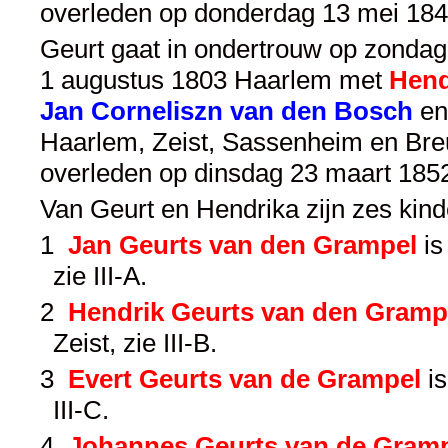
overleden op donderdag 13 mei 184
Geurt gaat in ondertrouw op zonda
1 augustus 1803 Haarlem met
Hend
Jan Corneliszn van den Bosch
e
Haarlem, Zeist, Sassenheim en Breu
overleden op dinsdag 23 maart 185
Van Geurt en Hendrika zijn zes kin
1
Jan Geurts van den Grampel
is
zie
III-A
.
2
Hendrik Geurts van den Gramp
Zeist, zie
III-B
.
3
Evert Geurts van de Grampel
is
III-C
.
4
Johannes Geurts van de Gram