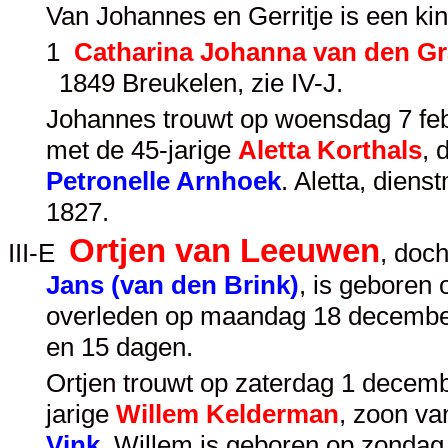
Van Johannes en Gerritje is een ki
1
Catharina Johanna van den G
1849 Breukelen, zie
IV-J
.
Johannes trouwt op woensdag 7 febr
met de 45-jarige
Aletta Korthals
, 
Petronelle Arnhoek
. Aletta, dien
1827.
Ortjen van Leeuwen
III-E
, doc
Jans (van den Brink)
, is geboren
overleden op maandag 18 december
en 15 dagen.
Ortjen trouwt op zaterdag 1 decemb
jarige
Willem Kelderman
, zoon v
Vink
. Willem is geboren op zondag