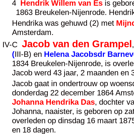
4
Hendrik Willem van Es
is gebore
1863 Breukelen-Nijenrode. Hendrik
Hendrika was gehuwd (2) met
Mijn
Amsterdam.
Jacob van den Grampel
IV-C
(
III-B
) en
Helena Jacobsdr Barnev
1834 Breukelen-Nijenrode, is over
Jacob werd 43 jaar, 2 maanden en 
Jacob gaat in ondertrouw op woen
donderdag 22 december 1864 Amsterd
Johanna Hendrika Das
, dochter v
Johanna, naaister, is geboren op z
overleden op dinsdag 16 maart 187
en 18 dagen.