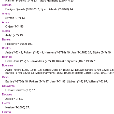
Harmen Freerks (?-?)
13
; Tjaard Harmens (1804-?)
13
.
Alberda
Durkjen Sjoerds (1803-?)
7
; Sjoerd Alberts (?-1828)
14
.
Arjens
Symon (?-?)
13
.
Atzes
Okjen (?-?)
53
.
Aukes
Aaltje (?-?)
13
.
Bartels
Folckert (?-1682)
192
.
Bartles
Antje (?-?)
49
; Folkert (?-?)
49
; Harmen (?-1798)
49
; Jan (?-1782)
24
; Sijpke (?-?)
49
.
Boer, de
Hinke Jans (?-?)
5
; Jan Andres (?-?)
10
; Klaaske Sijbrens (1877-1968) *
3
.
Boersma
Aaltje Pieters (1789-1845)
13
; Bartele Jans (?-1826)
12
; Douwe Bartles (1798-1826)
13
Bartles (1789-1826)
13
; Mintje Harmens (1833-1900)
3
; Mintsje Jarigs (1901-1991) *
3
; 
Dirks
Bartle (?-1730)
48
; Folkert (?-?)
97
; Jan (?-?)
97
; Lijsbeth (?-?)
97
; Willem (?-?)
97
.
Douwema
Lutske Douwes (?-?) *
7
.
Douwes
Jarig (?-?)
52
.
Everts
Neeltje (?-1803)
27
.
Fokma