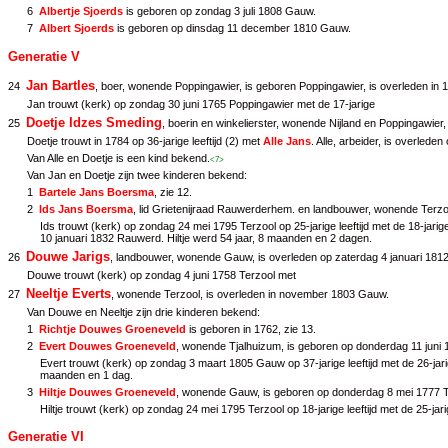
6
Albertje Sjoerds
is geboren op zondag 3 juli 1808 Gauw.
7
Albert Sjoerds
is geboren op dinsdag 11 december 1810 Gauw.
Generatie V
Jan Bartles
24
, boer, wonende Poppingawier, is geboren Poppingawier, is overleden in 
Jan trouwt (kerk) op zondag 30 juni 1765 Poppingawier met de 17-jarige
Doetje Idzes Smeding
25
, boerin en winkelierster, wonende Nijland en Poppingawier,
Doetje trouwt in 1784 op 36-jarige leeftijd (2) met
Alle Jans
. Alle, arbeider, is overled
Van Alle en Doetje is een kind bekend.
<7>
Van Jan en Doetje zijn twee kinderen bekend:
1
Bartele Jans Boersma
, zie
12
.
2
Ids Jans Boersma
, lid Grietenijraad Rauwerderhem. en landbouwer, wonende Terzo
Ids trouwt (kerk) op zondag 24 mei 1795 Terzool op 25-jarige leeftijd met de 18-jari
10 januari 1832 Rauwerd. Hiltje werd 54 jaar, 8 maanden en 2 dagen.
Douwe Jarigs
26
, landbouwer, wonende Gauw, is overleden op zaterdag 4 januari 181
Douwe trouwt (kerk) op zondag 4 juni 1758 Terzool met
Neeltje Everts
27
, wonende Terzool, is overleden in november 1803 Gauw.
Van Douwe en Neeltje zijn drie kinderen bekend:
1
Richtje Douwes Groeneveld
is geboren in 1762, zie
13
.
2
Evert Douwes Groeneveld
, wonende Tjalhuizum, is geboren op donderdag 11 juni 1
Evert trouwt (kerk) op zondag 3 maart 1805 Gauw op 37-jarige leeftijd met de 26-jar
maanden en 1 dag.
3
Hiltje Douwes Groeneveld
, wonende Gauw, is geboren op donderdag 8 mei 1777 Te
Hiltje trouwt (kerk) op zondag 24 mei 1795 Terzool op 18-jarige leeftijd met de 25-jar
Generatie VI