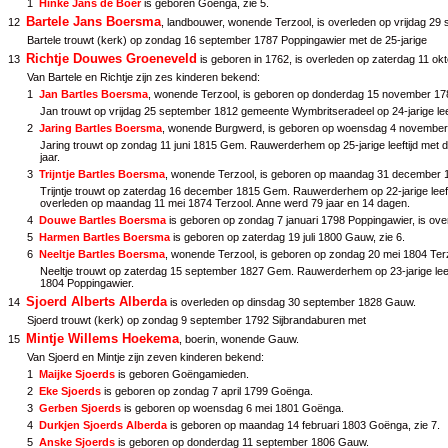
1
Hinke Jans de Boer
is geboren Goënga, zie
5
.
Bartele Jans Boersma
12
, landbouwer, wonende Terzool, is overleden op vrijdag 29
Bartele trouwt (kerk) op zondag 16 september 1787 Poppingawier met de 25-jarige
Richtje Douwes Groeneveld
13
is geboren in 1762, is overleden op zaterdag 11 okt
Van Bartele en Richtje zijn zes kinderen bekend:
1
Jan Bartles Boersma
, wonende Terzool, is geboren op donderdag 15 november 17
Jan trouwt op vrijdag 25 september 1812 gemeente Wymbritseradeel op 24-jarige leef
2
Jaring Bartles Boersma
, wonende Burgwerd, is geboren op woensdag 4 november 1
Jaring trouwt op zondag 11 juni 1815 Gem. Rauwerderhem op 25-jarige leeftijd met d
jaar.
3
Trijntje Bartles Boersma
, wonende Terzool, is geboren op maandag 31 december 179
Trijntje trouwt op zaterdag 16 december 1815 Gem. Rauwerderhem op 22-jarige leeft
overleden op maandag 11 mei 1874 Terzool. Anne werd 79 jaar en 14 dagen.
4
Douwe Bartles Boersma
is geboren op zondag 7 januari 1798 Poppingawier, is ov
5
Harmen Bartles Boersma
is geboren op zaterdag 19 juli 1800 Gauw, zie
6
.
6
Neeltje Bartles Boersma
, wonende Terzool, is geboren op zondag 20 mei 1804 Terz
Neeltje trouwt op zaterdag 15 september 1827 Gem. Rauwerderhem op 23-jarige leef
1804 Poppingawier.
Sjoerd Alberts Alberda
14
is overleden op dinsdag 30 september 1828 Gauw.
Sjoerd trouwt (kerk) op zondag 9 september 1792 Sijbrandaburen met
Mintje Willems Hoekema
15
, boerin, wonende Gauw.
Van Sjoerd en Mintje zijn zeven kinderen bekend:
1
Maijke Sjoerds
is geboren Goëngamieden.
2
Eke Sjoerds
is geboren op zondag 7 april 1799 Goënga.
3
Gerben Sjoerds
is geboren op woensdag 6 mei 1801 Goënga.
4
Durkjen Sjoerds Alberda
is geboren op maandag 14 februari 1803 Goënga, zie
7
.
5
Anske Sjoerds
is geboren op donderdag 11 september 1806 Gauw.