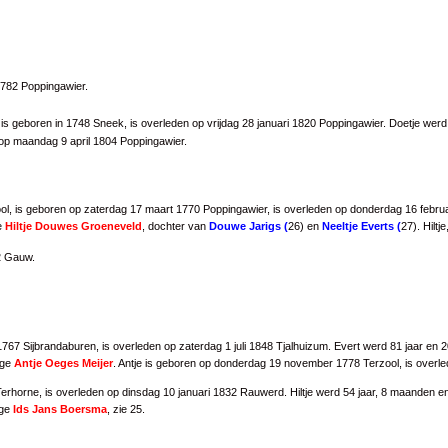
1782 Poppingawier.
 is geboren in 1748 Sneek, is overleden op vrijdag 28 januari 1820 Poppingawier. Doetje werd 
en op maandag 9 april 1804 Poppingawier.
ol, is geboren op zaterdag 17 maart 1770 Poppingawier, is overleden op donderdag 16 febr
ge
Hiltje Douwes Groeneveld
, dochter van
Douwe Jarigs (
26
) en
Neeltje Everts (
27
). Hilt
2 Gauw.
767 Sijbrandaburen, is overleden op zaterdag 1 juli 1848 Tjalhuizum. Evert werd 81 jaar en 
ige
Antje Oeges Meijer
. Antje is geboren op donderdag 19 november 1778 Terzool, is overl
rhorne, is overleden op dinsdag 10 januari 1832 Rauwerd. Hiltje werd 54 jaar, 8 maanden e
ige
Ids Jans Boersma
, zie
25
.