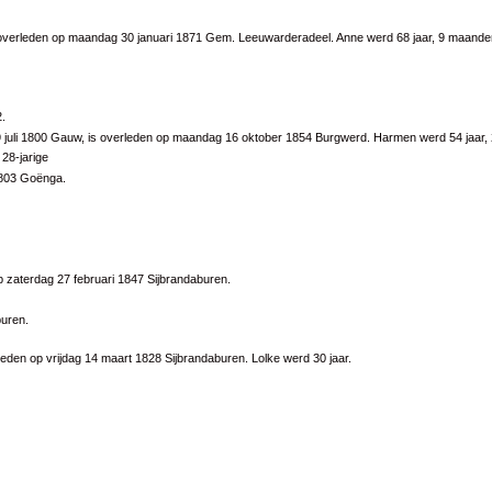
is overleden op maandag 30 januari 1871 Gem. Leeuwarderadeel. Anne werd 68 jaar, 9 maand
2
.
 juli 1800 Gauw, is overleden op maandag 16 oktober 1854 Burgwerd. Harmen werd 54 jaar
28-jarige
1803 Goënga.
 zaterdag 27 februari 1847 Sijbrandaburen.
buren.
leden op vrijdag 14 maart 1828 Sijbrandaburen. Lolke werd 30 jaar.