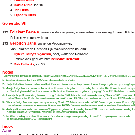
3
Bartle Dirks
, zie
48
.
4
Jan Dirks
.
5
Lijsbeth Dirks
.
Generatie VIII
Folckert Bartels
192
, wonende Poppingawier, is overleden voor vrijdag 15 mei 1682 Po
Folckert was gehuwd met
Gerbrich Jans
193
, wonende Poppingawier.
Van Folckert en Gerbrich zijn twee kinderen bekend:
1
Hylcke Jorryts Wyaerda
, boer, wonende Rauwerd.
Hylcke was gehuwd met
Reinouw Hettesdr
.
2
Dirk Folkerts
, zie
96
.
Noten
Dit overzicht is gemaakt op zaterdag 27 maart 2010 met Haza-21 versie 3.3.0.417.20100120 door Tj.E. Martens, de Boeyer 14, 
1) Jarig trouwt op zaterdag 7 mei 1892 Gem. Idaarderadeel met Doetje.
2) Doetje Dirks Steenhuizen, dochter van Durk Reinders Steenhuizen en Antje Doekes Fokma. Doetje is geboren op dinsdag 5 apri
3) Mintsje Jarigs Boersma, wonende Bontebok en Heerenveen, is geboren op maandag 9 september 1901 Friens, is overleden op m
en Klaaske Sijbrens de Boer. Piebe, wonende Bontebok en Heerenveen, is geboren op vrijdag 17 mei 1901 Bartlehiem, is over
4) Reinskje Jarigs Boersma is geboren op zondag 11 oktober 1903 Friens, is overleden op donderdag 27 maart 1980 Leeuwarden. Rein
met de 59-jarige Jan Gorter. Jan is geboren op maandag 21 maart 1887 Huins, is overleden op vrijdag 11 april 1952 Roordahu
5) Sijbranda Jarigs Boersma is geboren op woensdag 26 juli 1905 Friens, is overleden in 1996 Grouw, is gecremeerd Goutum. Sij
Roordahuizum, is geboren op woensdag 12 december 1900 De Knijpe, is overleden op zondag 9 januari 1977 Roordahuizum. He
6) Ids Jarigs Boersma, veehouder, wonende Wijtgaard, is geboren op donderdag 4 maart 1909 Friens, is overleden op zaterdag 11 apr
maandag 6 maart 1978 Wijtgaard. Antje werd 65 jaar, 10 maanden en 9 dagen.
7) Jan Alles Smeding, smidsknecht, wonende Roordahuizum, is geboren op dinsdag 14 maart 1786 Poppingawier, is overleden op z
op zondag 27 november 1791 Roordahuizum.
Index
Abma