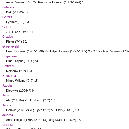
Antje Doekes (?-?) *
2
; Reinsche Doekes (1839-1926)
1
.
Folkerts
Dirk (?-1724)
96
.
Gerrits
Lysbert (?-?)
13
.
Gorter
Jan (1887-1952) *
4
.
Gradus
Pieter (?-?)
13
.
Groeneveld
Evert Douwes (1767-1848)
27
; Hiltje Douwes (1777-1832)
25
,
27
; Richtje Douwes (176
Haga, van
Dirk Caspar (1903-) *
4
.
Hettesdr
Reinouw (?-?)
193
.
Hoekema
Mintje Willems (?-?)
15
.
Jacobs
Dieuwke (1804-?)
9
.
Jans
Alle (?-1804)
25
; Gerbrich (?-?)
193
.
Jarigs
Douwe (?-1812)
26
; Hyke (?-?)
53
; Pier (?-1815)
53
.
Jellema
Anne Rintjes (1795-1874)
13
; Rintje Jans (?-1826)
13
.
Kingma