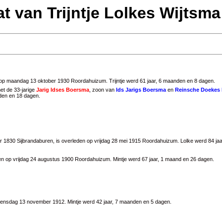
at van Trijntje Lolkes Wijtsma
op maandag 13 oktober 1930 Roordahuizum. Trijntje werd 61 jaar, 6 maanden en 8 dagen.
et de 33-jarige
Jarig Idses Boersma
, zoon van
Ids Jarigs Boersma
en
Reinsche Doekes
nden en 18 dagen.
1830 Sijbrandaburen, is overleden op vrijdag 28 mei 1915 Roordahuizum. Lolke werd 84 ja
den op vrijdag 24 augustus 1900 Roordahuizum. Mintje werd 67 jaar, 1 maand en 26 dagen.
woensdag 13 november 1912. Mintje werd 42 jaar, 7 maanden en 5 dagen.