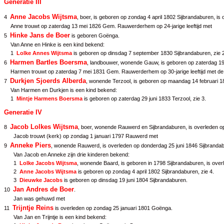
Generatie III
Anne Jacobs Wijtsma
4
, boer, is geboren op zondag 4 april 1802 Sijbrandaburen, 
Anne trouwt op zaterdag 13 mei 1826 Gem. Rauwerderhem op 24-jarige leeftijd met
Hinke Jans de Boer
5
is geboren Goënga.
Van Anne en Hinke is een kind bekend:
1
Lolke Annes Wijtsma
is geboren op dinsdag 7 september 1830 Sijbrandaburen, zie
Harmen Bartles Boersma
6
, landbouwer, wonende Gauw, is geboren op zaterdag 19
Harmen trouwt op zaterdag 7 mei 1831 Gem. Rauwerderhem op 30-jarige leeftijd met de 
Durkjen Sjoerds Alberda
7
, wonende Terzool, is geboren op maandag 14 februari 
Van Harmen en Durkjen is een kind bekend:
1
Mintje Harmens Boersma
is geboren op zaterdag 29 juni 1833 Terzool, zie
3
.
Generatie IV
Jacob Lolkes Wijtsma
8
, boer, wonende Rauwerd en Sijbrandaburen, is overleden op
Jacob trouwt (kerk) op zondag 1 januari 1797 Rauwerd met
Anneke Piers
9
, wonende Rauwerd, is overleden op donderdag 25 juni 1846 Sijbranda
Van Jacob en Anneke zijn drie kinderen bekend:
1
Lolke Jacobs Wijtsma
, wonende Baard, is geboren in 1798 Sijbrandaburen, is over
2
Anne Jacobs Wijtsma
is geboren op zondag 4 april 1802 Sijbrandaburen, zie
4
.
3
Dieuwke Jacobs
is geboren op dinsdag 19 juni 1804 Sijbrandaburen.
Jan Andres de Boer
10
.
Jan was gehuwd met
Trijntje Reins
11
is overleden op zondag 25 januari 1801 Goënga.
Van Jan en Trijntje is een kind bekend: