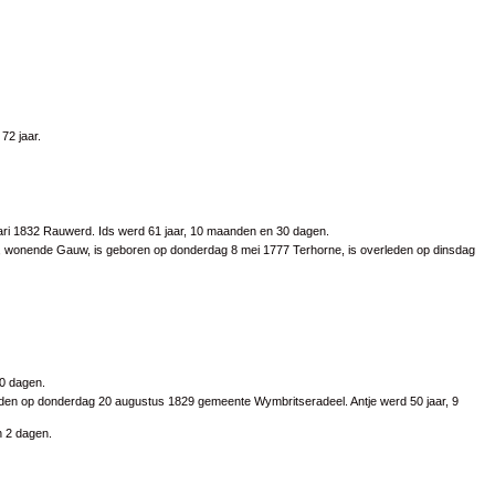
72 jaar.
uari 1832 Rauwerd. Ids werd 61 jaar, 10 maanden en 30 dagen.
je, wonende Gauw, is geboren op donderdag 8 mei 1777 Terhorne, is overleden op dinsdag
20 dagen.
eden op donderdag 20 augustus 1829 gemeente Wymbritseradeel. Antje werd 50 jaar, 9
n 2 dagen.