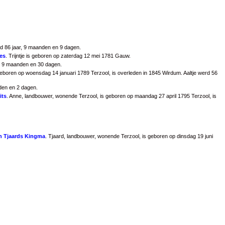
 86 jaar, 9 maanden en 9 dagen.
es
. Trijntje is geboren op zaterdag 12 mei 1781 Gauw.
, 9 maanden en 30 dagen.
s geboren op woensdag 14 januari 1789 Terzool, is overleden in 1845 Wirdum. Aaltje werd 56
nden en 2 dagen.
its
. Anne, landbouwer, wonende Terzool, is geboren op maandag 27 april 1795 Terzool, is
n Tjaards Kingma
. Tjaard, landbouwer, wonende Terzool, is geboren op dinsdag 19 juni