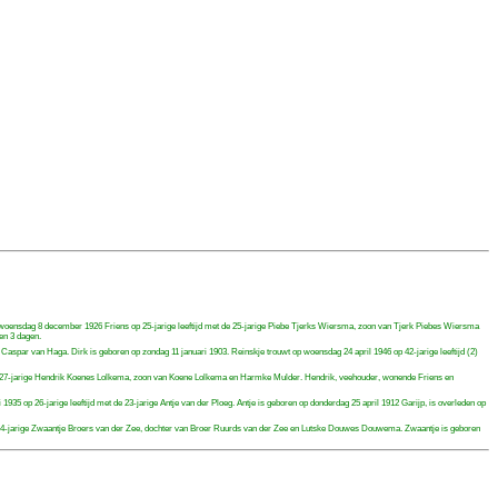
woensdag 8 december 1926 Friens op 25-jarige leeftijd met de 25-jarige Piebe Tjerks Wiersma, zoon van Tjerk Piebes Wiersma
en 3 dagen.
aspar van Haga. Dirk is geboren op zondag 11 januari 1903. Reinskje trouwt op woensdag 24 april 1946 op 42-jarige leeftijd (2)
t de 27-jarige Hendrik Koenes Lolkema, zoon van Koene Lolkema en Harmke Mulder. Hendrik, veehouder, wonende Friens en
5 op 26-jarige leeftijd met de 23-jarige Antje van der Ploeg. Antje is geboren op donderdag 25 april 1912 Garijp, is overleden op
e 24-jarige Zwaantje Broers van der Zee, dochter van Broer Ruurds van der Zee en Lutske Douwes Douwema. Zwaantje is geboren