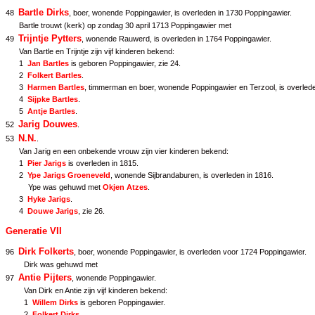
Bartle Dirks
48
, boer, wonende Poppingawier, is overleden in 1730 Poppingawier.
Bartle trouwt (kerk) op zondag 30 april 1713 Poppingawier met
Trijntje Pytters
49
, wonende Rauwerd, is overleden in 1764 Poppingawier.
Van Bartle en Trijntje zijn vijf kinderen bekend:
1
Jan Bartles
is geboren Poppingawier, zie
24
.
2
Folkert Bartles
.
3
Harmen Bartles
, timmerman en boer, wonende Poppingawier en Terzool, is overled
4
Sijpke Bartles
.
5
Antje Bartles
.
Jarig Douwes
52
.
N.N.
53
.
Van Jarig en een onbekende vrouw zijn vier kinderen bekend:
1
Pier Jarigs
is overleden in 1815.
2
Ype Jarigs Groeneveld
, wonende Sijbrandaburen, is overleden in 1816.
Ype was gehuwd met
Okjen Atzes
.
3
Hyke Jarigs
.
4
Douwe Jarigs
, zie
26
.
Generatie VII
Dirk Folkerts
96
, boer, wonende Poppingawier, is overleden voor 1724 Poppingawier.
Dirk was gehuwd met
Antie Pijters
97
, wonende Poppingawier.
Van Dirk en Antie zijn vijf kinderen bekend:
1
Willem Dirks
is geboren Poppingawier.
2
Folkert Dirks
.