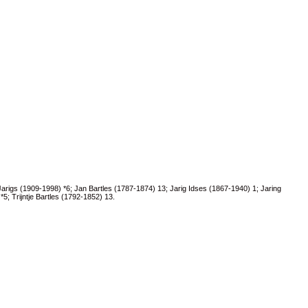
 Jarigs (1909-1998) *
6
; Jan Bartles (1787-1874)
13
; Jarig Idses (1867-1940)
1
; Jaring
*
5
; Trijntje Bartles (1792-1852)
13
.