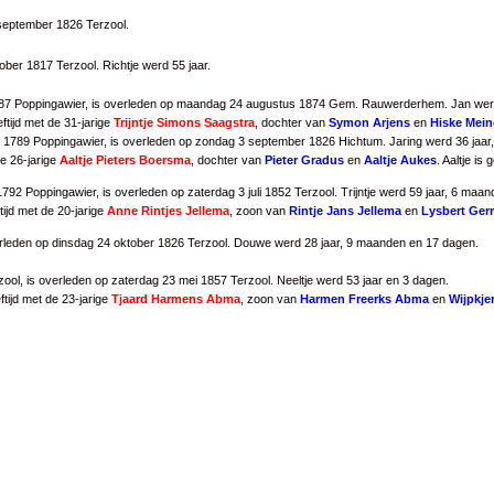
 september 1826 Terzool.
ober 1817 Terzool. Richtje werd 55 jaar.
87 Poppingawier, is overleden op maandag 24 augustus 1874 Gem. Rauwerderhem. Jan werd
tijd met de 31-jarige
Trijntje Simons Saagstra
, dochter van
Symon Arjens
en
Hiske Mein
789 Poppingawier, is overleden op zondag 3 september 1826 Hichtum. Jaring werd 36 jaar
e 26-jarige
Aaltje Pieters Boersma
, dochter van
Pieter Gradus
en
Aaltje Aukes
. Aaltje i
2 Poppingawier, is overleden op zaterdag 3 juli 1852 Terzool. Trijntje werd 59 jaar, 6 maa
ijd met de 20-jarige
Anne Rintjes Jellema
, zoon van
Rintje Jans Jellema
en
Lysbert Gerr
erleden op dinsdag 24 oktober 1826 Terzool. Douwe werd 28 jaar, 9 maanden en 17 dagen.
ool, is overleden op zaterdag 23 mei 1857 Terzool. Neeltje werd 53 jaar en 3 dagen.
tijd met de 23-jarige
Tjaard Harmens Abma
, zoon van
Harmen Freerks Abma
en
Wijpkje