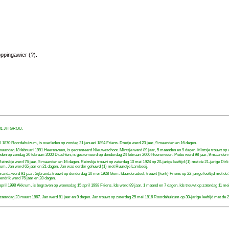
ppingawier (?).
9001 JH GROU.
l 1870 Roordahuizum, is overleden op zondag 21 januari 1894 Friens. Doetje werd 23 jaar, 9 maanden en 16 dagen.
aandag 18 februari 1991 Heerenveen, is gecremeerd Nieuweschoot. Mintsje werd 89 jaar, 5 maanden en 9 dagen. Mintsje trouwt op 
leden op zondag 20 februari 2000 Drachten, is gecremeerd op donderdag 24 februari 2000 Heerenveen. Piebe werd 98 jaar, 9 maanden 
skje werd 76 jaar, 5 maanden en 16 dagen. Reinskje trouwt op zaterdag 10 mei 1924 op 20-jarige leeftijd (1) met de 21-jarige Dirk C
izum. Jan werd 65 jaar en 21 dagen. Jan was eerder gehuwd (1) met Ruurdtje Lambooij.
branda werd 91 jaar. Sijbranda trouwt op donderdag 10 mei 1928 Gem. Idaarderadeel, trouwt (kerk) Friens op 22-jarige leeftijd me
ndrik werd 76 jaar en 28 dagen.
il 1998 Akkrum, is begraven op woensdag 15 april 1998 Friens. Ids werd 89 jaar, 1 maand en 7 dagen. Ids trouwt op zaterdag 11 mei 193
aterdag 23 maart 1867. Jan werd 81 jaar en 9 dagen. Jan trouwt op zaterdag 25 mei 1816 Roordahuizum op 30-jarige leeftijd met d