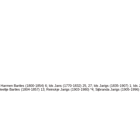
; Harmen Bartles (1800-1854)
6
; Ids Jans (1770-1832)
25
,
27
; Ids Jarigs (1835-1907)
1
; Ids
Neeltje Bartles (1804-1857)
13
; Reinskje Jarigs (1903-1980) *
4
; Sijbranda Jarigs (1905-1996) 